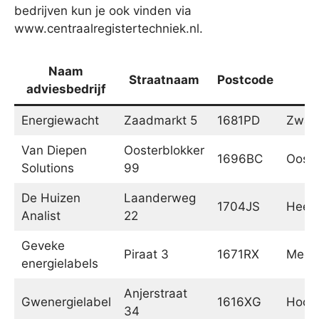
bedrijven kun je ook vinden via
www.centraalregistertechniek.nl.
Naam
Straatnaam
Postcode
adviesbedrijf
Energiewacht
Zaadmarkt 5
1681PD
Zwaag
Van Diepen
Oosterblokker
1696BC
Ooste
Solutions
99
De Huizen
Laanderweg
1704JS
Heer
Analist
22
Geveke
Piraat 3
1671RX
Mede
energielabels
Anjerstraat
Gwenergielabel
1616XG
Hoogk
34