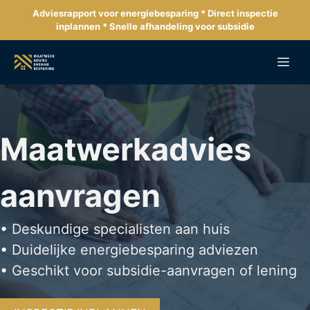
Ga
Adviesrapport voor energiebesparing * Direct inspectie
naar
inplannen * Snelle afhandeling voor subsidie
de
inhoud
Me
Maatwerkadvies
aanvragen
• Deskundige specialisten aan huis
• Duidelijke energiebesparing adviezen
• Geschikt voor subsidie-aanvragen of lening