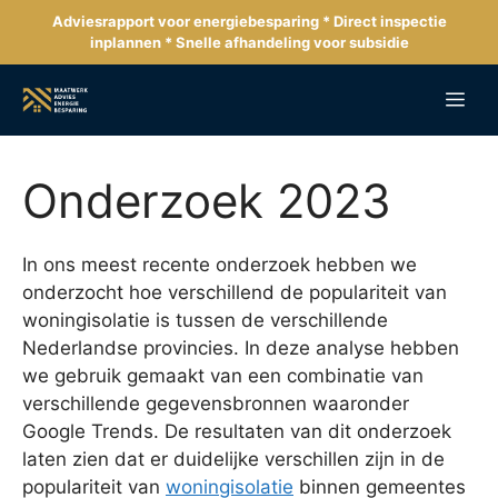
Ga
Adviesrapport voor energiebesparing * Direct inspectie
naar
inplannen * Snelle afhandeling voor subsidie
de
inhoud
Me
Onderzoek 2023
In ons meest recente onderzoek hebben we
onderzocht hoe verschillend de populariteit van
woningisolatie is tussen de verschillende
Nederlandse provincies. In deze analyse hebben
we gebruik gemaakt van een combinatie van
verschillende gegevensbronnen waaronder
Google Trends. De resultaten van dit onderzoek
laten zien dat er duidelijke verschillen zijn in de
populariteit van
woningisolatie
binnen gemeentes