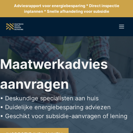
Ga
Adviesrapport voor energiebesparing * Direct inspectie
naar
inplannen * Snelle afhandeling voor subsidie
de
inhoud
Me
Maatwerkadvies
aanvragen
• Deskundige specialisten aan huis
• Duidelijke energiebesparing adviezen
• Geschikt voor subsidie-aanvragen of lening