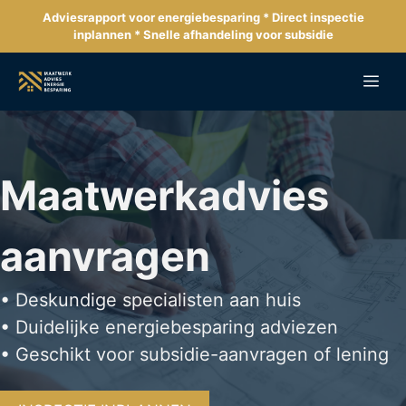
Ga
Adviesrapport voor energiebesparing * Direct inspectie
naar
inplannen * Snelle afhandeling voor subsidie
de
inhoud
Me
Maatwerkadvies
aanvragen
• Deskundige specialisten aan huis
• Duidelijke energiebesparing adviezen
• Geschikt voor subsidie-aanvragen of lening