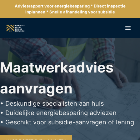
Ga
Adviesrapport voor energiebesparing * Direct inspectie
naar
inplannen * Snelle afhandeling voor subsidie
de
inhoud
Me
Maatwerkadvies
aanvragen
• Deskundige specialisten aan huis
• Duidelijke energiebesparing adviezen
• Geschikt voor subsidie-aanvragen of lening