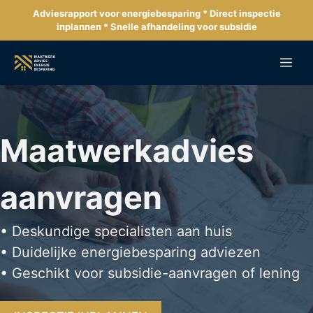
Ga
Adviesrapport voor energiebesparing * Direct inspectie
naar
inplannen * Snelle afhandeling voor subsidie
de
inhoud
Me
Maatwerkadvies
aanvragen
• Deskundige specialisten aan huis
• Duidelijke energiebesparing adviezen
• Geschikt voor subsidie-aanvragen of lening