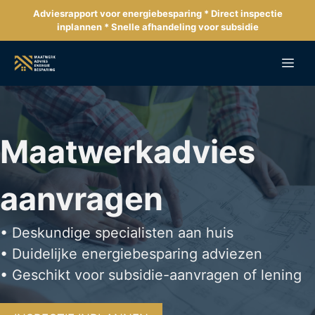
Ga
Adviesrapport voor energiebesparing * Direct inspectie
naar
inplannen * Snelle afhandeling voor subsidie
de
inhoud
Me
Maatwerkadvies
aanvragen
• Deskundige specialisten aan huis
• Duidelijke energiebesparing adviezen
• Geschikt voor subsidie-aanvragen of lening