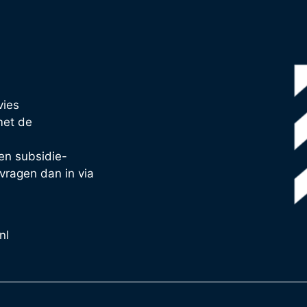
vies
met de
en subsidie-
vragen dan in via
nl