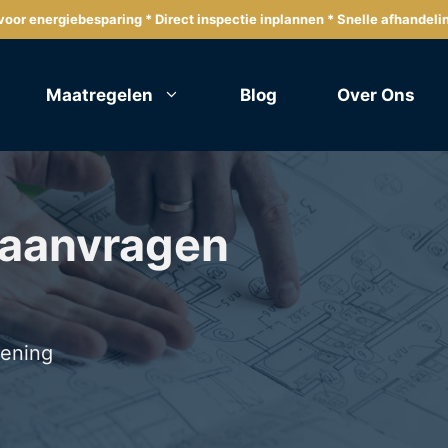
oor energiebesparing * Direct inspectie inplannen * Snelle afhandeli
Maatregelen
Blog
Over Ons
 aanvragen
lening