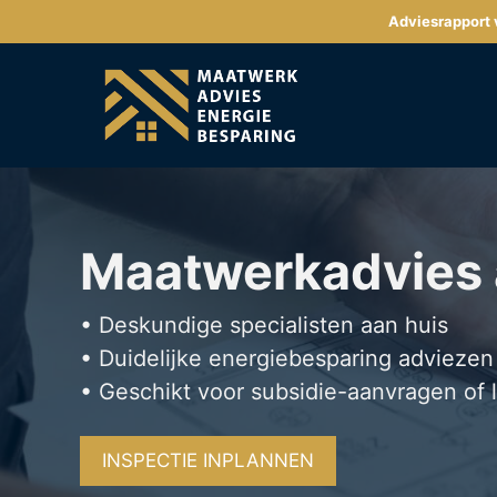
Ga
Adviesrapport v
naar
de
inhoud
Maatwerkadvies
• Deskundige specialisten aan huis
• Duidelijke energiebesparing adviezen
• Geschikt voor subsidie-aanvragen of 
INSPECTIE INPLANNEN