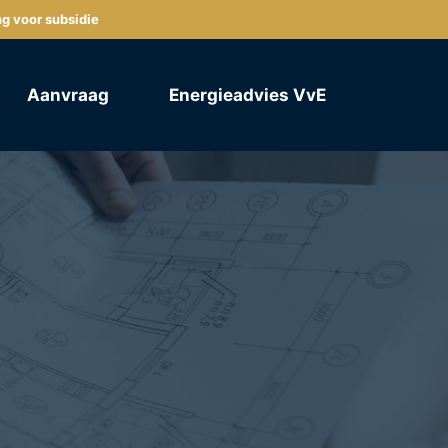
ng voor subsidie
Aanvraag
Energieadvies VvE