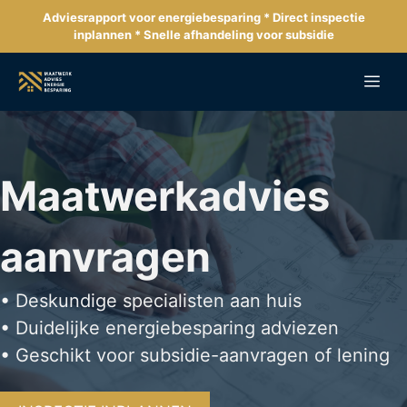
Ga
Adviesrapport voor energiebesparing * Direct inspectie
naar
inplannen * Snelle afhandeling voor subsidie
de
inhoud
Me
Maatwerkadvies
aanvragen
• Deskundige specialisten aan huis
• Duidelijke energiebesparing adviezen
• Geschikt voor subsidie-aanvragen of lening