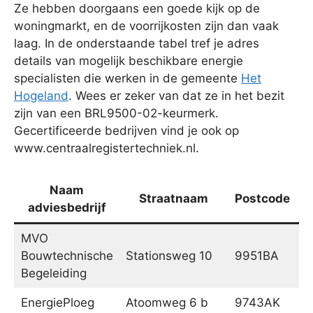
Ze hebben doorgaans een goede kijk op de
woningmarkt, en de voorrijkosten zijn dan vaak
laag. In de onderstaande tabel tref je adres
details van mogelijk beschikbare energie
specialisten die werken in de gemeente
Het
Hogeland
. Wees er zeker van dat ze in het bezit
zijn van een BRL9500-02-keurmerk.
Gecertificeerde bedrijven vind je ook op
www.centraalregistertechniek.nl.
Naam
Straatnaam
Postcode
adviesbedrijf
MVO
Bouwtechnische
Stationsweg 10
9951BA
W
Begeleiding
EnergiePloeg
Atoomweg 6 b
9743AK
G