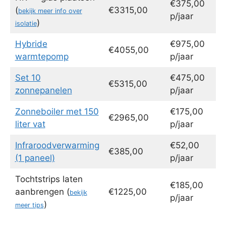
€375,00
(
€3315,00
bekijk meer info over
p/jaar
)
isolatie
Hybride
€975,00
€4055,00
warmtepomp
p/jaar
Set 10
€475,00
€5315,00
zonnepanelen
p/jaar
Zonneboiler met 150
€175,00
€2965,00
liter vat
p/jaar
Infraroodverwarming
€52,00
€385,00
(1 paneel)
p/jaar
Tochtstrips laten
€185,00
aanbrengen (
€1225,00
bekijk
p/jaar
)
meer tips