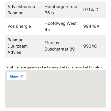
Adviesbureau
Hamburgerstraat
9714JD
G
Rosman
36 b
Hoofdweg West
Vos Energie
9944EA
N
45
Bosman
Marcus
Duurzaam
9934GH
De
Buschstraat 89
Advies
Tabel met energieadvies bedrijven actief in de regio Het Hogeland