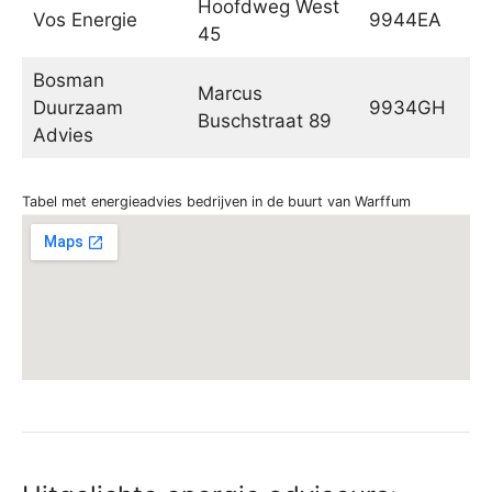
Hoofdweg West
Vos Energie
9944EA
N
45
Bosman
Marcus
Duurzaam
9934GH
De
Buschstraat 89
Advies
Tabel met energieadvies bedrijven in de buurt van Warffum