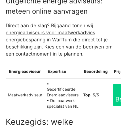
Uitgelichte energie adviseurs:
meteen online aanvragen
Direct aan de slag? Bijgaand tonen wij
energieadviseurs voor maatwerkadvies
energiebesparing in Warffum
die direct tot je
beschikking zijn. Kies een van de bedrijven om
een contactmoment in te plannen.
Energieadviseur
Expertise
Beoordeling
Prijsin
•
Gecertificeerde
Maatwerkadviseur
Energieadviseurs
Top
: 5/5
Bek
• De maatwerk-
specialist van NL
Keuzegids: welke