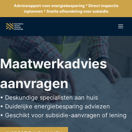
Ga
Adviesrapport voor energiebesparing * Direct inspectie
naar
inplannen * Snelle afhandeling voor subsidie
de
inhoud
Me
Maatwerkadvies
aanvragen
• Deskundige specialisten aan huis
• Duidelijke energiebesparing adviezen
• Geschikt voor subsidie-aanvragen of lening