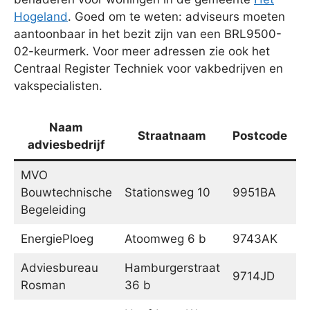
Hogeland
. Goed om te weten: adviseurs moeten
aantoonbaar in het bezit zijn van een BRL9500-
02-keurmerk. Voor meer adressen zie ook het
Centraal Register Techniek voor vakbedrijven en
vakspecialisten.
Naam
Straatnaam
Postcode
adviesbedrijf
MVO
Bouwtechnische
Stationsweg 10
9951BA
W
Begeleiding
EnergiePloeg
Atoomweg 6 b
9743AK
G
Adviesbureau
Hamburgerstraat
9714JD
G
Rosman
36 b