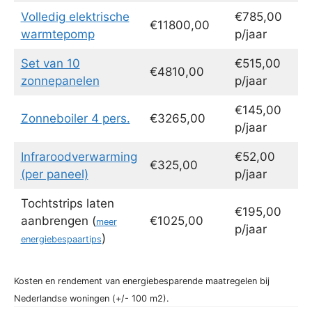
Volledig elektrische
€785,00
€11800,00
warmtepomp
p/jaar
Set van 10
€515,00
€4810,00
zonnepanelen
p/jaar
€145,00
Zonneboiler 4 pers.
€3265,00
p/jaar
Infraroodverwarming
€52,00
€325,00
(per paneel)
p/jaar
Tochtstrips laten
€195,00
aanbrengen (
€1025,00
meer
p/jaar
)
energiebespaartips
Kosten en rendement van energiebesparende maatregelen bij
Nederlandse woningen (+/- 100 m2).