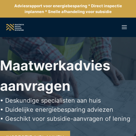
Ga
Adviesrapport voor energiebesparing * Direct inspectie
naar
inplannen * Snelle afhandeling voor subsidie
de
inhoud
Me
Maatwerkadvies
aanvragen
• Deskundige specialisten aan huis
• Duidelijke energiebesparing adviezen
• Geschikt voor subsidie-aanvragen of lening