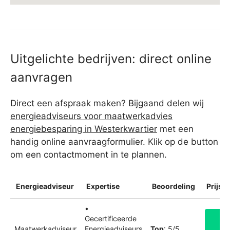
Uitgelichte bedrijven: direct online
aanvragen
Direct een afspraak maken? Bijgaand delen wij
energieadviseurs voor maatwerkadvies
energiebesparing in Westerkwartier
met een
handig online aanvraagformulier. Klik op de button
om een contactmoment in te plannen.
Energieadviseur
Expertise
Beoordeling
Prijsin
•
Gecertificeerde
Maatwerkadviseur
Energieadviseurs
Top
: 5/5