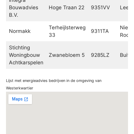
Bouwadvies
Hoge Traan 22
9351VV
Leek
B.V.
Terheijlsterweg
Nieu
Normakk
9311TA
33
Rode
Stichting
Woningbouw
Zwanebloem 5
9285LZ
Buite
Achtkarspelen
Lijst met energieadvies bedrijven in de omgeving van
Westerkwartier