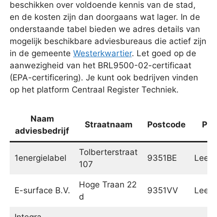
beschikken over voldoende kennis van de stad,
en de kosten zijn dan doorgaans wat lager. In de
onderstaande tabel bieden we adres details van
mogelijk beschikbare adviesbureaus die actief zijn
in de gemeente
Westerkwartier
. Let goed op de
aanwezigheid van het BRL9500-02-certificaat
(EPA-certificering). Je kunt ook bedrijven vinden
op het platform Centraal Register Techniek.
Naam
Straatnaam
Postcode
Pla
adviesbedrijf
Tolberterstraat
1energielabel
9351BE
Leek
107
Hoge Traan 22
E-surface B.V.
9351VV
Leek
d
Integra