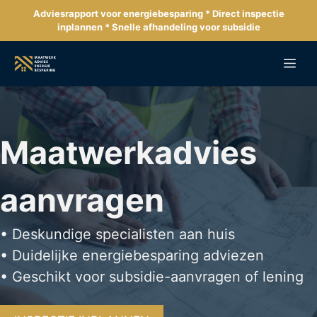
Ga
Adviesrapport voor energiebesparing * Direct inspectie
naar
inplannen * Snelle afhandeling voor subsidie
de
inhoud
Me
Maatwerkadvies
aanvragen
• Deskundige specialisten aan huis
• Duidelijke energiebesparing adviezen
• Geschikt voor subsidie-aanvragen of lening