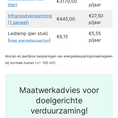
€3170,00
liter)
p/jaar
Infraroodverwarming
€27,50
€445,00
(1 paneel)
p/jaar
Ledlamp (per stuk)
€5,55
€6,15
(
)
p/jaar
meer energiebespaartips
Kosten en jaarlijkse besparingen van energiebesparingsmaatregelen
bij normale huizen (+/- 100 m2).
Maatwerkadvies voor
doelgerichte
verduurzaming!