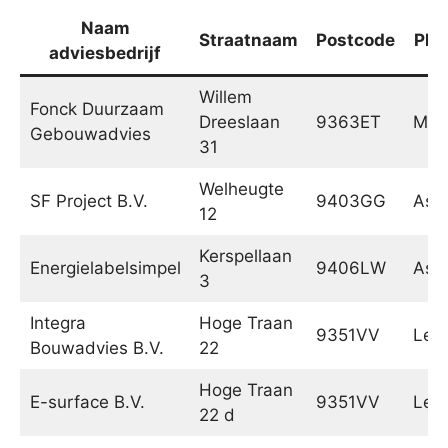
Naam
Straatnaam
Postcode
Pla
adviesbedrijf
Willem
Fonck Duurzaam
Dreeslaan
9363ET
Mar
Gebouwadvies
31
Welheugte
SF Project B.V.
9403GG
Ass
12
Kerspellaan
Energielabelsimpel
9406LW
Ass
3
Integra
Hoge Traan
9351VV
Lee
Bouwadvies B.V.
22
Hoge Traan
E-surface B.V.
9351VV
Lee
22 d