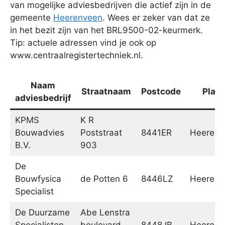
van mogelijke adviesbedrijven die actief zijn in de
gemeente
Heerenveen
. Wees er zeker van dat ze
in het bezit zijn van het BRL9500-02-keurmerk.
Tip: actuele adressen vind je ook op
www.centraalregistertechniek.nl.
Naam
Straatnaam
Postcode
Plaat
adviesbedrijf
KPMS
K R
Bouwadvies
Poststraat
8441ER
Heerenv
B.V.
903
De
Bouwfysica
de Potten 6
8446LZ
Heerenv
Specialist
De Duurzame
Abe Lenstra
Specialisten
boulevard
8448JB
Heerenv