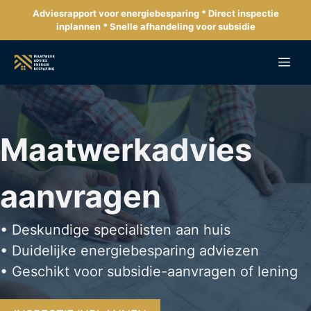
Ga
Adviesrapport voor energiebesparing * Direct inspectie
naar
inplannen * Snelle afhandeling voor subsidie
de
inhoud
Me
Maatwerkadvies
aanvragen
• Deskundige specialisten aan huis
• Duidelijke energiebesparing adviezen
• Geschikt voor subsidie-aanvragen of lening