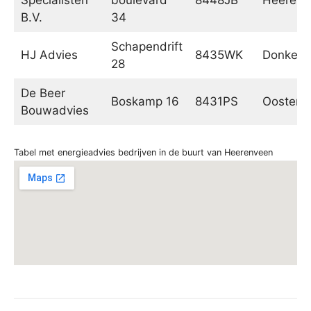
B.V.
34
Schapendrift
HJ Advies
8435WK
Donkerb
28
De Beer
Boskamp 16
8431PS
Oosterw
Bouwadvies
Tabel met energieadvies bedrijven in de buurt van Heerenveen