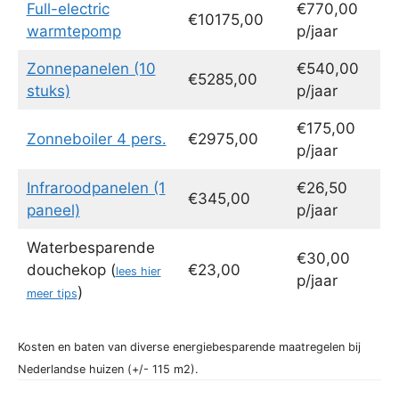
Full-electric
€770,00
€10175,00
warmtepomp
p/jaar
Zonnepanelen (10
€540,00
€5285,00
stuks)
p/jaar
€175,00
Zonneboiler 4 pers.
€2975,00
p/jaar
Infraroodpanelen (1
€26,50
€345,00
paneel)
p/jaar
Waterbesparende
€30,00
douchekop (
€23,00
lees hier
p/jaar
)
meer tips
Kosten en baten van diverse energiebesparende maatregelen bij
Nederlandse huizen (+/- 115 m2).