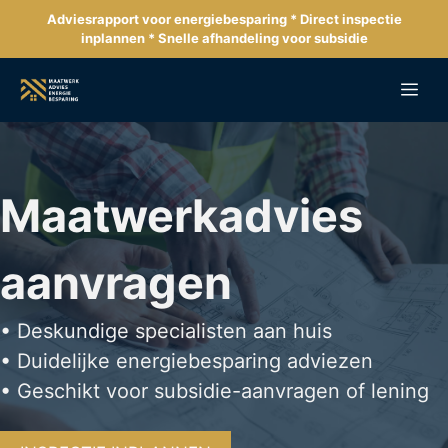
Ga
Adviesrapport voor energiebesparing * Direct inspectie
naar
inplannen * Snelle afhandeling voor subsidie
de
inhoud
Me
Maatwerkadvies
aanvragen
• Deskundige specialisten aan huis
• Duidelijke energiebesparing adviezen
• Geschikt voor subsidie-aanvragen of lening