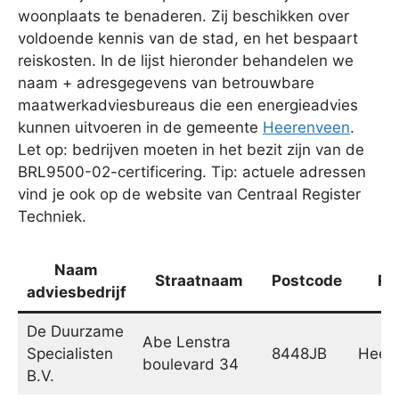
woonplaats te benaderen. Zij beschikken over
voldoende kennis van de stad, en het bespaart
reiskosten. In de lijst hieronder behandelen we
naam + adresgegevens van betrouwbare
maatwerkadviesbureaus die een energieadvies
kunnen uitvoeren in de gemeente
Heerenveen
.
Let op: bedrijven moeten in het bezit zijn van de
BRL9500-02-certificering. Tip: actuele adressen
vind je ook op de website van Centraal Register
Techniek.
Naam
Straatnaam
Postcode
Pl
adviesbedrijf
De Duurzame
Abe Lenstra
Specialisten
8448JB
Heer
boulevard 34
B.V.