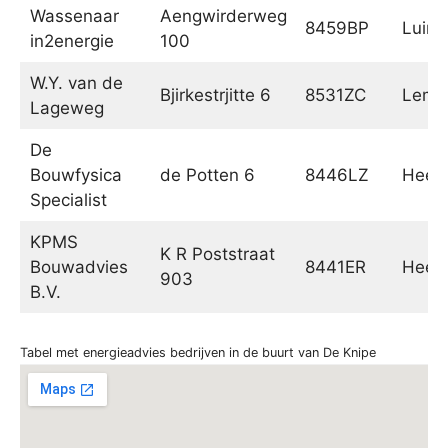
Wassenaar
Aengwirderweg
8459BP
Luinj
in2energie
100
W.Y. van de
Bjirkestrjitte 6
8531ZC
Lemm
Lageweg
De
Bouwfysica
de Potten 6
8446LZ
Heer
Specialist
KPMS
K R Poststraat
Bouwadvies
8441ER
Heer
903
B.V.
Tabel met energieadvies bedrijven in de buurt van De Knipe