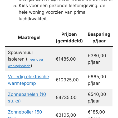
Kies voor een gezonde leefomgeving: de
hele woning voorzien van prima
luchtkwaliteit.
Prijzen
Besparing
Maatregel
(gemiddeld)
p/jaar
Spouwmuur
€380,00
isoleren (
€1485,00
meer over
p/jaar
)
woningisolatie
Volledig elektrische
€665,00
€10925,00
warmtepomp
p/jaar
Zonnepanelen (10
€540,00
€4735,00
stuks)
p/jaar
Zonneboiler 150
€185,00
€3105,00