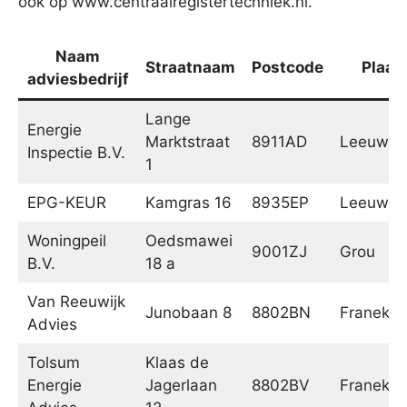
ook op www.centraalregistertechniek.nl.
Naam
Straatnaam
Postcode
Plaat
adviesbedrijf
Lange
Energie
Marktstraat
8911AD
Leeuwar
Inspectie B.V.
1
EPG-KEUR
Kamgras 16
8935EP
Leeuwar
Woningpeil
Oedsmawei
9001ZJ
Grou
B.V.
18 a
Van Reeuwijk
Junobaan 8
8802BN
Franeker
Advies
Tolsum
Klaas de
Energie
Jagerlaan
8802BV
Franeker