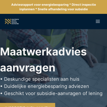
Ga
Adviesrapport voor energiebesparing * Direct inspectie
naar
inplannen * Snelle afhandeling voor subsidie
de
inhoud
Me
Maatwerkadvies
aanvragen
• Deskundige specialisten aan huis
• Duidelijke energiebesparing adviezen
• Geschikt voor subsidie-aanvragen of lening