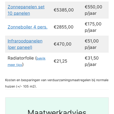
Zonnepanelen set
€550,00
€5385,00
10 panelen
p/jaar
€175,00
Zonneboiler 4 pers.
€2855,00
p/jaar
Infraroodpanelen
€51,00
€470,00
(per paneel)
p/jaar
Radiatorfolie (
€31,50
bekijk
€21,25
)
p/jaar
meer tips
Kosten en besparingen van verduurzamingsmaatregelen bij normale
huizen (+/- 105 m2).
Maatwerkadvies