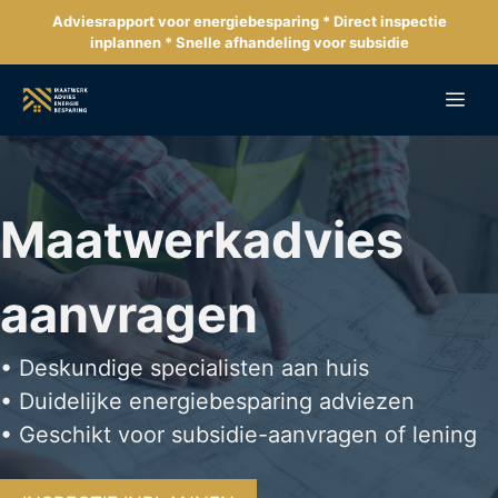
Ga
Adviesrapport voor energiebesparing * Direct inspectie
naar
inplannen * Snelle afhandeling voor subsidie
de
inhoud
Me
Maatwerkadvies
aanvragen
• Deskundige specialisten aan huis
• Duidelijke energiebesparing adviezen
• Geschikt voor subsidie-aanvragen of lening