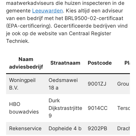
maatwerkadviseurs die huizen inspecteren in de
gemeente
Leeuwarden
. Kies altijd een adviseur
van een bedrijf met het BRL9500-02-certificaat
(EPA-certificering). Gecertificeerde bedrijven vind
je ook op de website van Centraal Register
Techniek.
Naam
Straatnaam
Postcode
Plaa
adviesbedrijf
Woningpeil
Oedsmawei
9001ZJ
Grou
B.V.
18 a
Durk
HBO
Dijkstrastrjitte
9014CC
Tersoal
bouwadvies
9
Rekenservice
Dopheide 4 b
9202PB
Dracht