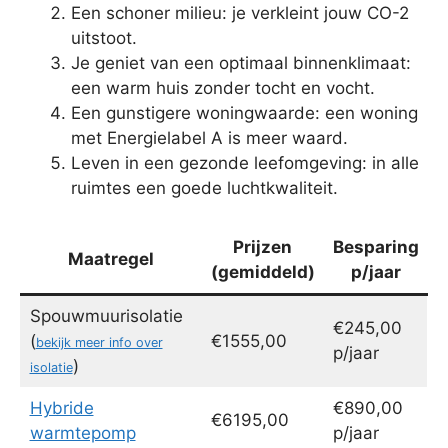
Een schoner milieu: je verkleint jouw CO-2
uitstoot.
Je geniet van een optimaal binnenklimaat:
een warm huis zonder tocht en vocht.
Een gunstigere woningwaarde: een woning
met Energielabel A is meer waard.
Leven in een gezonde leefomgeving: in alle
ruimtes een goede luchtkwaliteit.
Prijzen
Besparing
Maatregel
(gemiddeld)
p/jaar
Spouwmuurisolatie
€245,00
(
€1555,00
bekijk meer info over
p/jaar
)
isolatie
Hybride
€890,00
€6195,00
warmtepomp
p/jaar