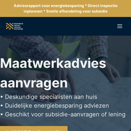
Ga
Adviesrapport voor energiebesparing * Direct inspectie
naar
inplannen * Snelle afhandeling voor subsidie
de
inhoud
Me
Maatwerkadvies
aanvragen
• Deskundige specialisten aan huis
• Duidelijke energiebesparing adviezen
• Geschikt voor subsidie-aanvragen of lening