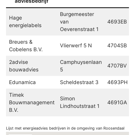
adviesbedrijf
Burgemeester
Hage
van
4693EB
energielabels
Oeverenstraat 1
Breuers &
Vlierwerf 5 N
4704SB
Cobelens B.V.
2advise
Camphuysenlaan
4707BV
bouwadvies
5
Edunamica
Scheldestraat 3
4693PH
Timek
Simon
Bouwmanagement
4691GA
Lindhoutstraat 1
B.V.
Lijst met energieadvies bedrijven in de omgeving van Roosendaal