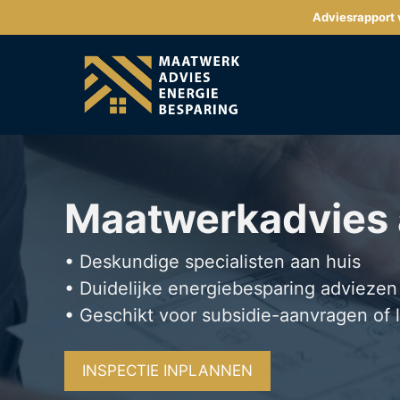
Ga
Adviesrapport v
naar
de
inhoud
Maatwerkadvies
• Deskundige specialisten aan huis
• Duidelijke energiebesparing adviezen
• Geschikt voor subsidie-aanvragen of 
INSPECTIE INPLANNEN