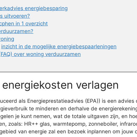
erkadvies energiebesparing
es uitvoeren?
phen in 1 overzicht
verduurzamen?
woning
n
inzicht in de mogelijke energiebespaarleningen
 (FAQ) over woning verduurzamen
e energiekosten verlagen
eerd als Energieprestatieadvies (EPA)) is een advies o
gieverbruik te minderen en derhalve de energierekening
en je kunt nemen, wat de totale uitgaven zijn, en hoev
, zoals: HR++ glas, warmtepomp, zonneboiler, infrarood
t gebied van energie zal een bezoek inplannen om jouw