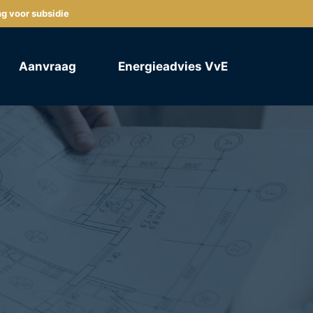
ng voor subsidie
Aanvraag
Energieadvies VvE