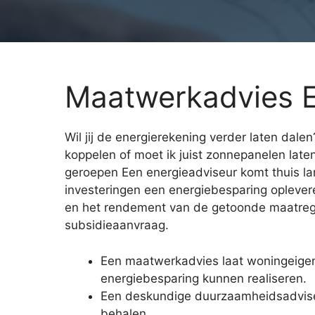
Maatwerkadvies 
Wil jij de energierekening verder laten dal
koppelen of moet ik juist zonnepanelen late
geroepen Een energieadviseur komt thuis lang
investeringen een energiebesparing oplevere
en het rendement van de getoonde maatregele
subsidieaanvraag.
Een maatwerkadvies laat woningeigen
energiebesparing kunnen realiseren.
Een deskundige duurzaamheidsadviseur
behalen.