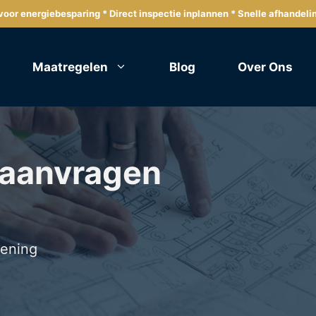
oor energiebesparing * Direct inspectie inplannen * Snelle afhandeli
Maatregelen
Blog
Over Ons
 aanvragen
lening