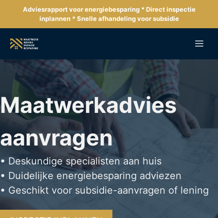
Ga
Adviesrapport voor energiebesparing * Direct inspectie
naar
inplannen * Snelle afhandeling voor subsidie
de
inhoud
Me
Maatwerkadvies
aanvragen
• Deskundige specialisten aan huis
• Duidelijke energiebesparing adviezen
• Geschikt voor subsidie-aanvragen of lening