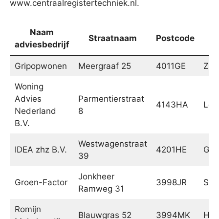
www.centraalregistertechniek.nl.
Naam
Straatnaam
Postcode
P
adviesbedrijf
Gripopwonen
Meergraaf 25
4011GE
Zoe
Woning
Advies
Parmentierstraat
4143HA
Lee
Nederland
8
B.V.
Westwagenstraat
IDEA zhz B.V.
4201HE
Gor
39
Jonkheer
Groen-Factor
3998JR
Sch
Ramweg 31
Romijn
Blauwgras 52
3994MK
Hou