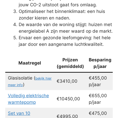
jouw CO-2 uitstoot gaat fors omlaag.
Optimaliseer het binnenklimaat: een huis
zonder kieren en naden.
De waarde van de woning stijgt: huizen met
energielabel A zijn meer waard op de markt.
Ervaar een gezonde leefomgeving: het hele
jaar door een aangename luchtkwaliteit.
Prijzen
Besparing
Maatregel
(gemiddeld)
p/jaar
Glasisolatie (
€455,00
bekijk hier
€3410,00
)
p/jaar
meer info
Volledig elektrische
€655,00
€10450,00
warmtepomp
p/jaar
Set van 10
€475,00
€4995,00