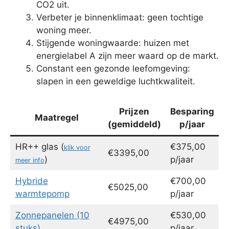
CO2 uit.
Verbeter je binnenklimaat: geen tochtige
woning meer.
Stijgende woningwaarde: huizen met
energielabel A zijn meer waard op de markt.
Constant een gezonde leefomgeving:
slapen in een geweldige luchtkwaliteit.
Prijzen
Besparing
Maatregel
(gemiddeld)
p/jaar
HR++ glas (
€375,00
klik voor
€3395,00
)
p/jaar
meer info
Hybride
€700,00
€5025,00
warmtepomp
p/jaar
Zonnepanelen (10
€530,00
€4975,00
stuks)
p/jaar