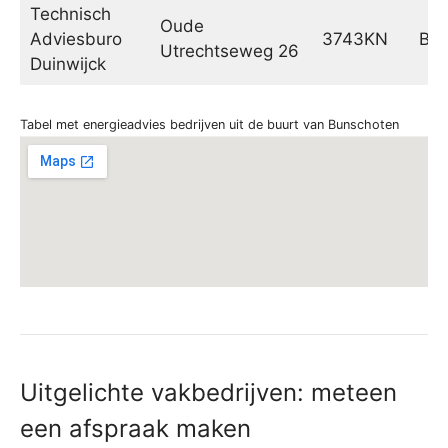
Technisch
Oude
Adviesburo
3743KN
Baa
Utrechtseweg 26
Duinwijck
Tabel met energieadvies bedrijven uit de buurt van Bunschoten
Uitgelichte vakbedrijven: meteen
een afspraak maken