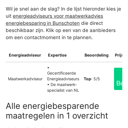
Wil je snel aan de slag? In de lijst hieronder kies je
uit
energieadviseurs voor maatwerkadvies
energiebesparing in Bunschoten
die direct
beschikbaar zijn. Klik op een van de aanbieders
om een contactmoment in te plannen.
Energieadviseur
Expertise
Beoordeling
Prijsin
•
Gecertificeerde
Maatwerkadviseur
Energieadviseurs
Top
: 5/5
Bek
• De maatwerk-
specialist van NL
Alle energiebesparende
maatregelen in 1 overzicht