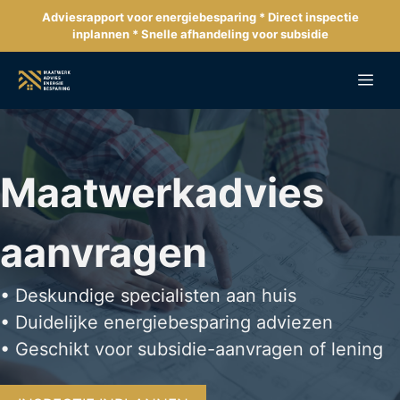
Ga
Adviesrapport voor energiebesparing * Direct inspectie
naar
inplannen * Snelle afhandeling voor subsidie
de
inhoud
Me
Maatwerkadvies
aanvragen
• Deskundige specialisten aan huis
• Duidelijke energiebesparing adviezen
• Geschikt voor subsidie-aanvragen of lening