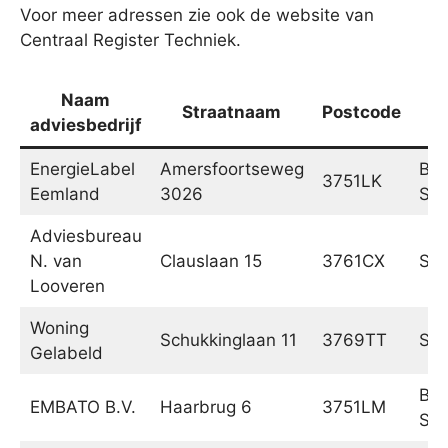
Voor meer adressen zie ook de website van
Centraal Register Techniek.
Naam
Straatnaam
Postcode
adviesbedrijf
EnergieLabel
Amersfoortseweg
Bun
3751LK
Eemland
3026
Spa
Adviesbureau
N. van
Clauslaan 15
3761CX
Soe
Looveren
Woning
Schukkinglaan 11
3769TT
Soe
Gelabeld
Bun
EMBATO B.V.
Haarbrug 6
3751LM
Spa