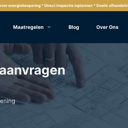
oor energiebesparing * Direct inspectie inplannen * Snelle afhandeli
Maatregelen
Blog
Over Ons
 aanvragen
lening