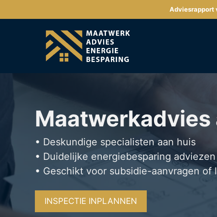
Ga
Adviesrapport v
naar
de
inhoud
Maatwerkadvies
• Deskundige specialisten aan huis
• Duidelijke energiebesparing adviezen
• Geschikt voor subsidie-aanvragen of 
INSPECTIE INPLANNEN