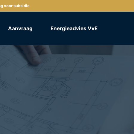
ng voor subsidie
Aanvraag
Energieadvies VvE