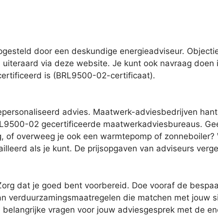
esteld door een deskundige energieadviseur. Objectie
 uiteraard via deze website. Je kunt ook navraag doen i
ertificeerd is (BRL9500-02-certificaat).
epersonaliseerd advies. Maatwerk-adviesbedrijven hanter
RL9500-02 gecertificeerde maatwerkadviesbureaus. Geef
g, of overweeg je ook een warmtepomp of zonneboiler? Wil
leerd als je kunt. De prijsopgaven van adviseurs verge
org dat je goed bent voorbereid. Doe vooraf de bespaarc
 van verduurzamingsmaatregelen die matchen met jouw si
je belangrijke vragen voor jouw adviesgesprek met de en