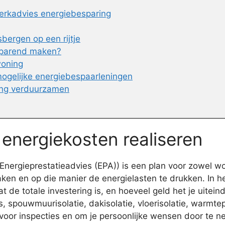
erkadvies energiebesparing
bergen op een rijtje
sparend maken?
woning
 mogelijke energiebespaarleningen
ing verduurzamen
 energiekosten realiseren
nergieprestatieadvies (EPA)) is een plan voor zowel wo
en en op die manier de energielasten te drukken. In h
 de totale investering is, en hoeveel geld het je uiteinde
, spouwmuurisolatie, dakisolatie, vloerisolatie, warmt
voor inspecties en om je persoonlijke wensen door te 