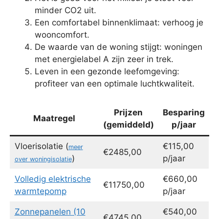
minder CO2 uit.
Een comfortabel binnenklimaat: verhoog je
wooncomfort.
De waarde van de woning stijgt: woningen
met energielabel A zijn zeer in trek.
Leven in een gezonde leefomgeving:
profiteer van een optimale luchtkwaliteit.
Prijzen
Besparing
Maatregel
(gemiddeld)
p/jaar
Vloerisolatie (
€115,00
meer
€2485,00
)
p/jaar
over woningisolatie
Volledig elektrische
€660,00
€11750,00
warmtepomp
p/jaar
Zonnepanelen (10
€540,00
€4745,00