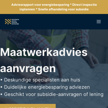
Ga
Adviesrapport voor energiebesparing * Direct inspectie
naar
inplannen * Snelle afhandeling voor subsidie
de
inhoud
Me
Maatwerkadvies
aanvragen
• Deskundige specialisten aan huis
• Duidelijke energiebesparing adviezen
• Geschikt voor subsidie-aanvragen of lening