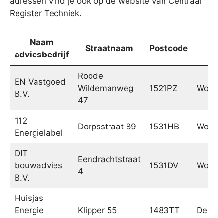
adressen vind je ook op de website van Centraal
Register Techniek.
Naam
Straatnaam
Postcode
Pl
adviesbedrijf
Roode
EN Vastgoed
Wildemanweg
1521PZ
Worm
B.V.
47
112
Dorpsstraat 89
1531HB
Worm
Energielabel
DIT
Eendrachtstraat
bouwadvies
1531DV
Worm
4
B.V.
Huisjas
Energie
Klipper 55
1483TT
De Ri