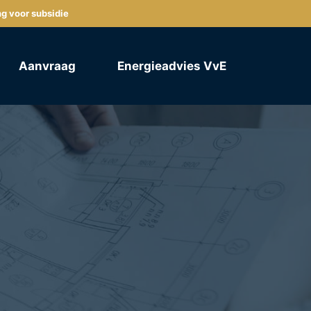
ng voor subsidie
Aanvraag
Energieadvies VvE