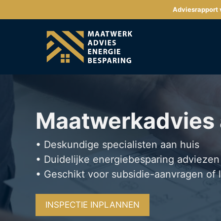
Ga
Adviesrapport v
naar
de
inhoud
Maatwerkadvies
• Deskundige specialisten aan huis
• Duidelijke energiebesparing adviezen
• Geschikt voor subsidie-aanvragen of 
INSPECTIE INPLANNEN