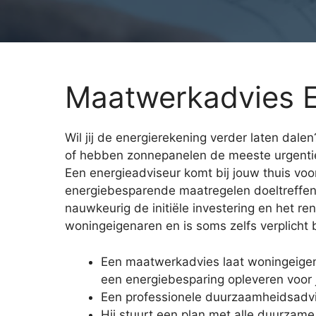
Maatwerkadvies E
Wil jij de energierekening verder laten dale
of hebben zonnepanelen de meeste urgentie
Een energieadviseur komt bij jouw thuis voor
energiebesparende maatregelen doeltreffend
nauwkeurig de initiële investering en het r
woningeigenaren en is soms zelfs verplicht 
Een maatwerkadvies laat woningeige
een energiebesparing opleveren voor
Een professionele duurzaamheidsadvi
Hij stuurt een plan met alle duurzam