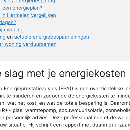
advies energiebesparing
r een energieplan?
in Harmelen vergelijken
rlagen?
ijn woning
ing
en
actuele energiebespaarleningen
er woning verduurzamen
 slag met je energiekosten
Energieprestatieadvies (EPA)) is een overzichtelijke i
ruik te minderen en zodoende de energiekosten te minde
, wat het kost, en wat de totale besparing is. Daaromt
, HR++ glas, warmtepomp, spouwmuurisolatie, zonneboiler
een persoonlijk advies. Deze professional neemt de won
uw situatie. Hij schrijft een rapport met daarin duurz