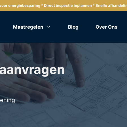
oor energiebesparing * Direct inspectie inplannen * Snelle afhandeli
Maatregelen
Blog
Over Ons
 aanvragen
lening