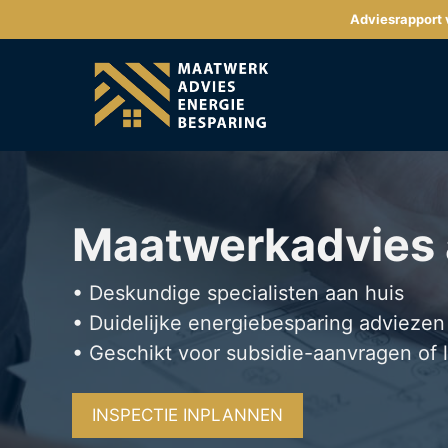
Ga
Adviesrapport v
naar
de
inhoud
Maatwerkadvies
• Deskundige specialisten aan huis
• Duidelijke energiebesparing adviezen
• Geschikt voor subsidie-aanvragen of 
INSPECTIE INPLANNEN