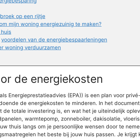
ergiebesparing
roek op een rijtje
om mijn woning energiezuinig te maken?
 huis
n
voordelen van de energiebespaarleningen
er woning verduurzamen
oor de energiekosten
 Energieprestatieadvies (EPA)) is een plan voor privé-
doende de energiekosten te minderen. In het document w
 totale investering is, en wat het je uiteindelijk oplev
dpanelen, warmtepomp, zonneboiler, dakisolatie, vloeriso
ouw thuis langs om je persoonlijke wensen door te nemen
smaatregelen het beste bij jouw huis passen. Je krijgt