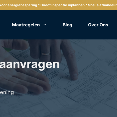
oor energiebesparing * Direct inspectie inplannen * Snelle afhandeli
Maatregelen
Blog
Over Ons
 aanvragen
lening