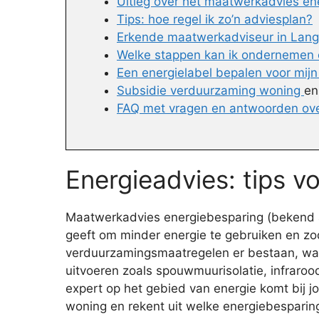
Uitleg over het maatwerkadvies en
Tips: hoe regel ik zo’n adviesplan?
Erkende maatwerkadviseur in Langb
Welke stappen kan ik ondernemen 
Een energielabel bepalen voor mijn
Subsidie verduurzaming woning
e
FAQ met vragen en antwoorden ov
Energieadvies: tips v
Maatwerkadvies energiebesparing (bekend als
geeft om minder energie te gebruiken en zo
verduurzamingsmaatregelen er bestaan, wat de
uitvoeren zoals spouwmuurisolatie, infraroo
expert op het gebied van energie komt bij j
woning en rekent uit welke energiebesparing