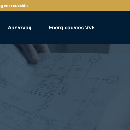
ng voor subsidie
Aanvraag
Energieadvies VvE