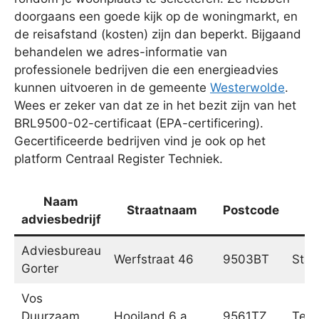
doorgaans een goede kijk op de woningmarkt, en
de reisafstand (kosten) zijn dan beperkt. Bijgaand
behandelen we adres-informatie van
professionele bedrijven die een energieadvies
kunnen uitvoeren in de gemeente
Westerwolde
.
Wees er zeker van dat ze in het bezit zijn van het
BRL9500-02-certificaat (EPA-certificering).
Gecertificeerde bedrijven vind je ook op het
platform Centraal Register Techniek.
Naam
Straatnaam
Postcode
P
adviesbedrijf
Adviesbureau
Werfstraat 46
9503BT
Stad
Gorter
Vos
Duurzaam
Hooiland 6 a
9561TZ
Ter 