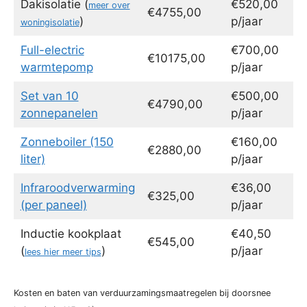
Dakisolatie (
€520,00
meer over
€4755,00
)
p/jaar
woningisolatie
Full-electric
€700,00
€10175,00
warmtepomp
p/jaar
Set van 10
€500,00
€4790,00
zonnepanelen
p/jaar
Zonneboiler (150
€160,00
€2880,00
liter)
p/jaar
Infraroodverwarming
€36,00
€325,00
(per paneel)
p/jaar
Inductie kookplaat
€40,50
€545,00
(
)
p/jaar
lees hier meer tips
Kosten en baten van verduurzamingsmaatregelen bij doorsnee