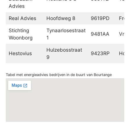
Advies
Real Advies
Hoofdweg 8
9619PD
Fro
Stichting
Tynaarlosestraat
9481AA
Vrie
Woonborg
1
Hulzebosstraat
Hestovius
9423RP
Hoog
9
Tabel met energieadvies bedrijven in de buurt van Bourtange