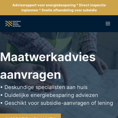
Ga
Adviesrapport voor energiebesparing * Direct inspectie
naar
inplannen * Snelle afhandeling voor subsidie
de
inhoud
Me
Maatwerkadvies
aanvragen
• Deskundige specialisten aan huis
• Duidelijke energiebesparing adviezen
• Geschikt voor subsidie-aanvragen of lening