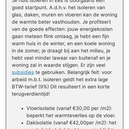
Je huis isoleren in Ees is doorgaans een
goed startpunt. A.d.h.v. het isoleren van
glas, daken, muren en vloeren kan de woning
de warmte beter vasthouden. Je profiteert
van de goede effecten: jouw energiekosten
gaan meteen flink omlaag, je hebt een fijn
warm huis in de winter, en een koele woning
in de zomer, je draagt bij aan het milieu, je
hebt veel minder lawaai van buitenaf en je
woning zal in waarde stijgen. Er zijn veel
subsidies
te gebruiken. Belangrijk feit: voor
arbeid m.b.t. isoleren geldt het extra lage
BTW-tarief (9%) Dit resulteert in een korte
terugverdientijd!
Vloerisolatie (vanaf €30,00 per /m2):
beperkt het warmteverlies op de vloer.
Dakisolatie (vanaf €42,00per /m2): het