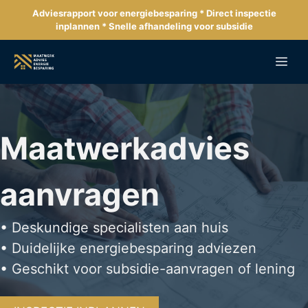
Ga
Adviesrapport voor energiebesparing * Direct inspectie
naar
inplannen * Snelle afhandeling voor subsidie
de
inhoud
Me
Maatwerkadvies
aanvragen
• Deskundige specialisten aan huis
• Duidelijke energiebesparing adviezen
• Geschikt voor subsidie-aanvragen of lening