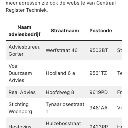
meer adressen zie ook de website van Centraal
Register Techniek.
Naam
Straatnaam
Postcode
P
adviesbedrijf
Adviesbureau
Werfstraat 46
9503BT
Stad
Gorter
Vos
Duurzaam
Hooiland 6 a
9561TZ
Ter 
Advies
Real Advies
Hoofdweg 8
9619PD
Fro
Stichting
Tynaarlosestraat
9481AA
Vrie
Woonborg
1
Hulzebosstraat
Hestovius
9423RP
Hoog