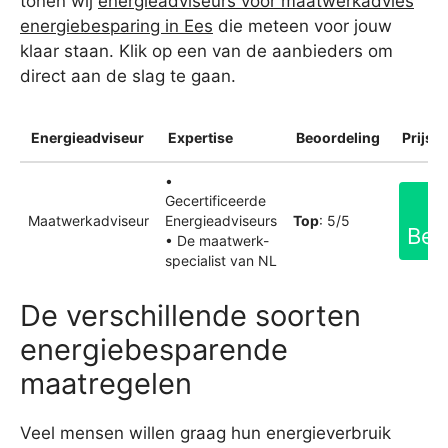
tonen wij
energieadviseurs voor maatwerkadvies
energiebesparing in Ees
die meteen voor jouw
klaar staan. Klik op een van de aanbieders om
direct aan de slag te gaan.
Energieadviseur
Expertise
Beoordeling
Prijsin
•
Gecertificeerde
Maatwerkadviseur
Energieadviseurs
Top
: 5/5
Bek
• De maatwerk-
specialist van NL
De verschillende soorten
energiebesparende
maatregelen
Veel mensen willen graag hun energieverbruik