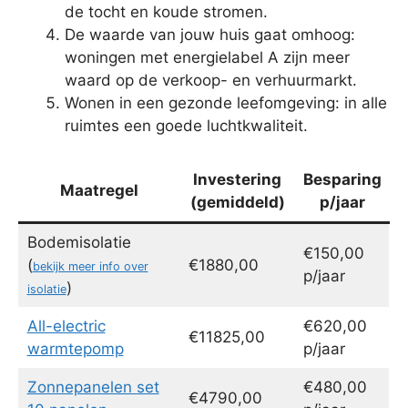
de tocht en koude stromen.
De waarde van jouw huis gaat omhoog:
woningen met energielabel A zijn meer
waard op de verkoop- en verhuurmarkt.
Wonen in een gezonde leefomgeving: in alle
ruimtes een goede luchtkwaliteit.
Investering
Besparing
Maatregel
(gemiddeld)
p/jaar
Bodemisolatie
€150,00
(
€1880,00
bekijk meer info over
p/jaar
)
isolatie
All-electric
€620,00
€11825,00
warmtepomp
p/jaar
Zonnepanelen set
€480,00
€4790,00