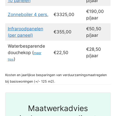
10 panelen
p/jaar
€190,00
Zonneboiler 4 pers.
€3325,00
p/jaar
Infraroodpanelen
€50,50
€355,00
(per paneel)
p/jaar
Waterbesparende
€28,50
douchekop (
€22,50
meer
p/jaar
)
tips
Kosten en jaarlijkse besparingen van verduurzamingsmaatregelen
bij basiswoningen (+/- 125 m2).
Maatwerkadvies