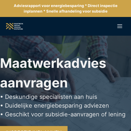
Ga
Adviesrapport voor energiebesparing * Direct inspectie
naar
inplannen * Snelle afhandeling voor subsidie
de
inhoud
Me
Maatwerkadvies
aanvragen
• Deskundige specialisten aan huis
• Duidelijke energiebesparing adviezen
• Geschikt voor subsidie-aanvragen of lening