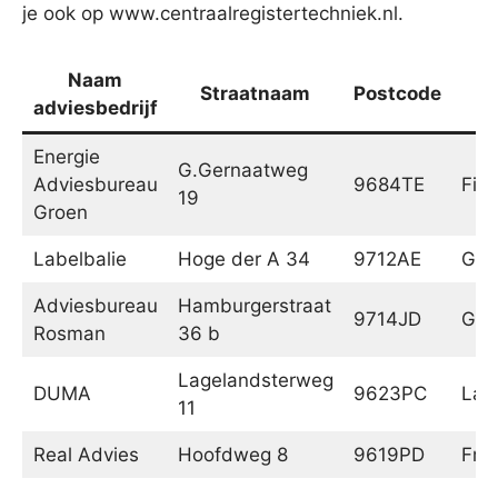
je ook op www.centraalregistertechniek.nl.
Naam
Straatnaam
Postcode
adviesbedrijf
Energie
G.Gernaatweg
Adviesbureau
9684TE
Fin
19
Groen
Labelbalie
Hoge der A 34
9712AE
Gro
Adviesbureau
Hamburgerstraat
9714JD
Gro
Rosman
36 b
Lagelandsterweg
DUMA
9623PC
Lag
11
Real Advies
Hoofdweg 8
9619PD
Fro