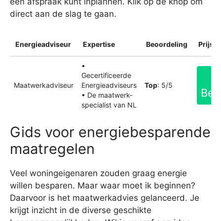
een afspraak kunt inplannen. Klik op de knop om
direct aan de slag te gaan.
Energieadviseur
Expertise
Beoordeling
Prijsin
•
Gecertificeerde
Maatwerkadviseur
Energieadviseurs
Top
: 5/5
Bek
• De maatwerk-
specialist van NL
Gids voor energiebesparende
maatregelen
Veel woningeigenaren zouden graag energie
willen besparen. Maar waar moet ik beginnen?
Daarvoor is het maatwerkadvies gelanceerd. Je
krijgt inzicht in de diverse geschikte