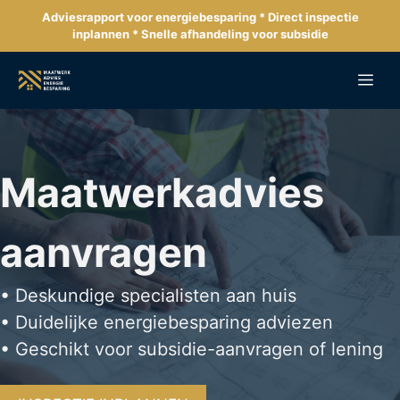
Ga
Adviesrapport voor energiebesparing * Direct inspectie
naar
inplannen * Snelle afhandeling voor subsidie
de
inhoud
Me
Maatwerkadvies
aanvragen
• Deskundige specialisten aan huis
• Duidelijke energiebesparing adviezen
• Geschikt voor subsidie-aanvragen of lening