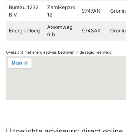
Bureau 1232
Zernikepark
9747AN
Groninge
B.V.
12
Atoomweg
EnergiePloeg
9743AK
Groninge
6 b
Overzicht met energieadvies bedrijven in de regio Feerwerd
Uitgelichte adviseurs: direct online