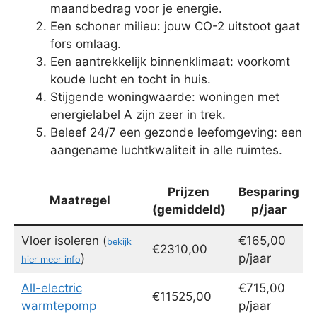
maandbedrag voor je energie.
Een schoner milieu: jouw CO-2 uitstoot gaat
fors omlaag.
Een aantrekkelijk binnenklimaat: voorkomt
koude lucht en tocht in huis.
Stijgende woningwaarde: woningen met
energielabel A zijn zeer in trek.
Beleef 24/7 een gezonde leefomgeving: een
aangename luchtkwaliteit in alle ruimtes.
Prijzen
Besparing
Maatregel
(gemiddeld)
p/jaar
Vloer isoleren (
€165,00
bekijk
€2310,00
)
p/jaar
hier meer info
All-electric
€715,00
€11525,00
warmtepomp
p/jaar