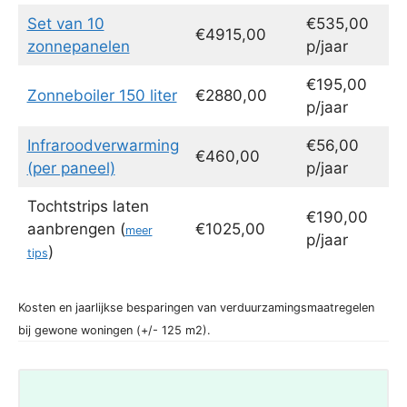
Set van 10
€535,00
€4915,00
zonnepanelen
p/jaar
€195,00
Zonneboiler 150 liter
€2880,00
p/jaar
Infraroodverwarming
€56,00
€460,00
(per paneel)
p/jaar
Tochtstrips laten
€190,00
aanbrengen (
€1025,00
meer
p/jaar
)
tips
Kosten en jaarlijkse besparingen van verduurzamingsmaatregelen
bij gewone woningen (+/- 125 m2).