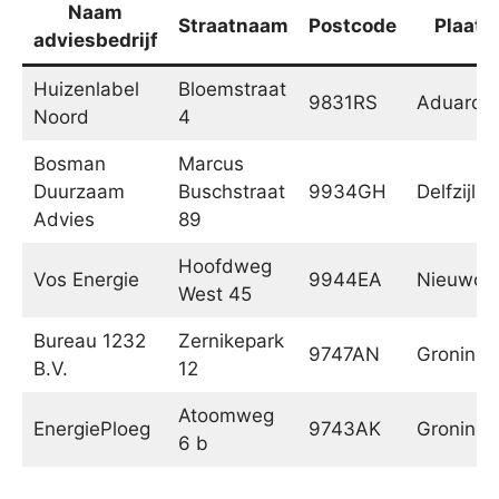
Naam
Straatnaam
Postcode
Plaats
adviesbedrijf
Huizenlabel
Bloemstraat
9831RS
Aduard
Noord
4
Bosman
Marcus
Duurzaam
Buschstraat
9934GH
Delfzijl
Advies
89
Hoofdweg
Vos Energie
9944EA
Nieuwol
West 45
Bureau 1232
Zernikepark
9747AN
Groninge
B.V.
12
Atoomweg
EnergiePloeg
9743AK
Groninge
6 b