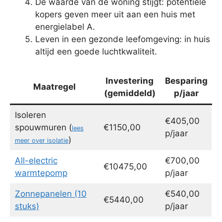
De waarde van de woning stijgt: potentiële
kopers geven meer uit aan een huis met
energielabel A.
Leven in een gezonde leefomgeving: in huis
altijd een goede luchtkwaliteit.
Investering
Besparing
Maatregel
(gemiddeld)
p/jaar
Isoleren
€405,00
spouwmuren (
€1150,00
lees
p/jaar
)
meer over isolatie
All-electric
€700,00
€10475,00
warmtepomp
p/jaar
Zonnepanelen (10
€540,00
€5440,00
stuks)
p/jaar