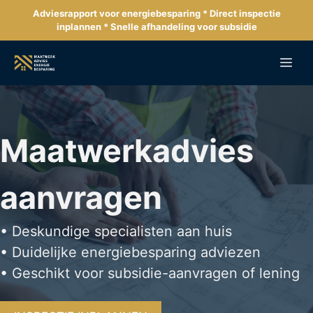
Ga
Adviesrapport voor energiebesparing * Direct inspectie
naar
inplannen * Snelle afhandeling voor subsidie
de
inhoud
Me
Maatwerkadvies
aanvragen
• Deskundige specialisten aan huis
• Duidelijke energiebesparing adviezen
• Geschikt voor subsidie-aanvragen of lening