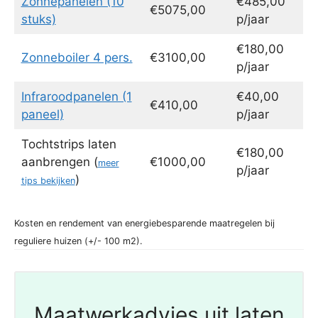
Zonnepanelen (10
€485,00
€5075,00
stuks)
p/jaar
€180,00
Zonneboiler 4 pers.
€3100,00
p/jaar
Infraroodpanelen (1
€40,00
€410,00
paneel)
p/jaar
Tochtstrips laten
€180,00
aanbrengen (
€1000,00
meer
p/jaar
)
tips bekijken
Kosten en rendement van energiebesparende maatregelen bij
reguliere huizen (+/- 100 m2).
Maatwerkadvies uit laten