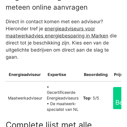
meteen online aanvragen
Direct in contact komen met een adviseur?
Hieronder tref je
energieadviseurs voor
maatwerkadvies energiebesparing in Marken
die
direct tot je beschikking zijn. Kies een van de
uitgelichte bedrijven om direct aan de slag te
gaan.
Energieadviseur
Expertise
Beoordeling
Prijsin
•
Gecertificeerde
Maatwerkadviseur
Energieadviseurs
Top
: 5/5
Bek
• De maatwerk-
specialist van NL
Complete lijst met alle