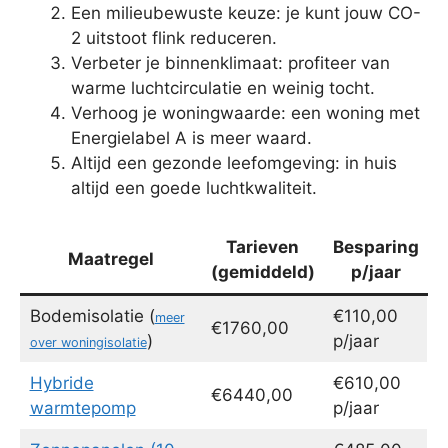
Een milieubewuste keuze: je kunt jouw CO-
2 uitstoot flink reduceren.
Verbeter je binnenklimaat: profiteer van
warme luchtcirculatie en weinig tocht.
Verhoog je woningwaarde: een woning met
Energielabel A is meer waard.
Altijd een gezonde leefomgeving: in huis
altijd een goede luchtkwaliteit.
Tarieven
Besparing
Maatregel
(gemiddeld)
p/jaar
Bodemisolatie (
€110,00
meer
€1760,00
)
p/jaar
over woningisolatie
Hybride
€610,00
€6440,00
warmtepomp
p/jaar