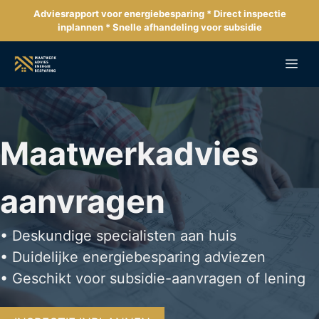
Ga
Adviesrapport voor energiebesparing * Direct inspectie
naar
inplannen * Snelle afhandeling voor subsidie
de
inhoud
Me
Maatwerkadvies
aanvragen
• Deskundige specialisten aan huis
• Duidelijke energiebesparing adviezen
• Geschikt voor subsidie-aanvragen of lening