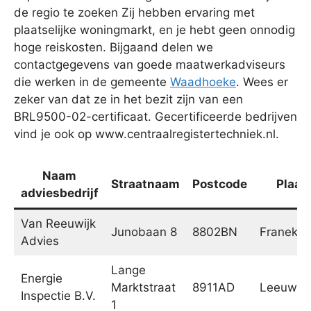
de regio te zoeken Zij hebben ervaring met
plaatselijke woningmarkt, en je hebt geen onnodig
hoge reiskosten. Bijgaand delen we
contactgegevens van goede maatwerkadviseurs
die werken in de gemeente
Waadhoeke
. Wees er
zeker van dat ze in het bezit zijn van een
BRL9500-02-certificaat. Gecertificeerde bedrijven
vind je ook op www.centraalregistertechniek.nl.
Naam
Straatnaam
Postcode
Plaat
adviesbedrijf
Van Reeuwijk
Junobaan 8
8802BN
Franeker
Advies
Lange
Energie
Marktstraat
8911AD
Leeuwar
Inspectie B.V.
1