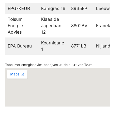
EPG-KEUR
Kamgras 16
8935EP
Leeuwar
Tolsum
Klaas de
Energie
Jagerlaan
8802BV
Franeker
Advies
12
Koarnleane
EPA Bureau
8771LB
Nijland
1
Tabel met energieadvies bedrijven uit de buurt van Tzum