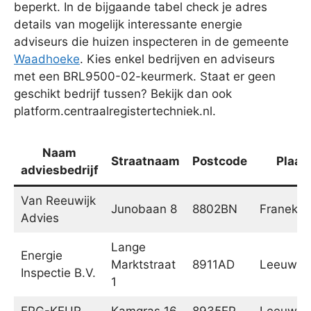
beperkt. In de bijgaande tabel check je adres
details van mogelijk interessante energie
adviseurs die huizen inspecteren in de gemeente
Waadhoeke
. Kies enkel bedrijven en adviseurs
met een BRL9500-02-keurmerk. Staat er geen
geschikt bedrijf tussen? Bekijk dan ook
platform.centraalregistertechniek.nl.
Naam
Straatnaam
Postcode
Plaat
adviesbedrijf
Van Reeuwijk
Junobaan 8
8802BN
Franeker
Advies
Lange
Energie
Marktstraat
8911AD
Leeuwar
Inspectie B.V.
1
EPG-KEUR
Kamgras 16
8935EP
Leeuwar