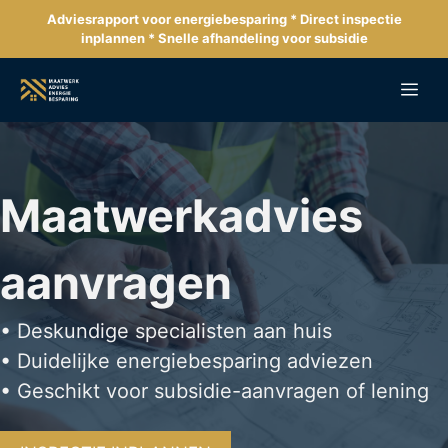
Ga
Adviesrapport voor energiebesparing * Direct inspectie
naar
inplannen * Snelle afhandeling voor subsidie
de
inhoud
Me
Maatwerkadvies
aanvragen
• Deskundige specialisten aan huis
• Duidelijke energiebesparing adviezen
• Geschikt voor subsidie-aanvragen of lening