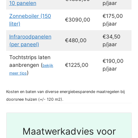
10 panelen
p/jaar
Zonneboiler (150
€175,00
€3090,00
liter)
p/jaar
Infraroodpanelen
€34,50
€480,00
(per paneel)
p/jaar
Tochtstrips laten
€190,00
aanbrengen (
€1225,00
bekijk
p/jaar
)
meer tips
Kosten en baten van diverse energiebesparende maatregelen bij
doorsnee huizen (+/- 120 m2).
Maatwerkadvies voor