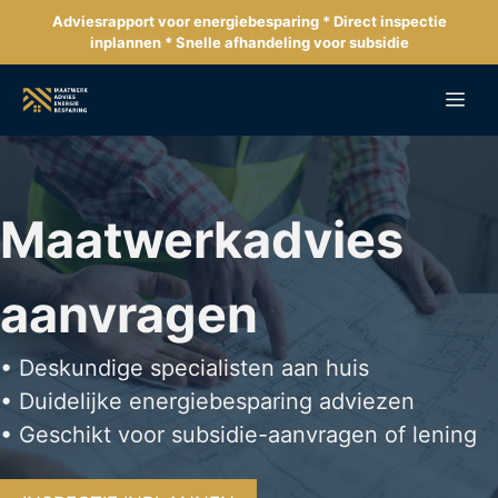
Ga
Adviesrapport voor energiebesparing * Direct inspectie
naar
inplannen * Snelle afhandeling voor subsidie
de
inhoud
Me
Maatwerkadvies
aanvragen
• Deskundige specialisten aan huis
• Duidelijke energiebesparing adviezen
• Geschikt voor subsidie-aanvragen of lening