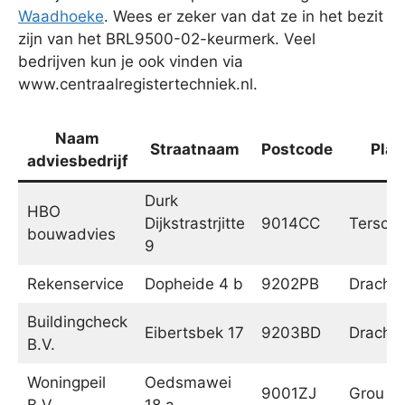
Waadhoeke
. Wees er zeker van dat ze in het bezit
zijn van het BRL9500-02-keurmerk. Veel
bedrijven kun je ook vinden via
www.centraalregistertechniek.nl.
Naam
Straatnaam
Postcode
Plaa
adviesbedrijf
Durk
HBO
Dijkstrastrjitte
9014CC
Tersoal
bouwadvies
9
Rekenservice
Dopheide 4 b
9202PB
Dracht
Buildingcheck
Eibertsbek 17
9203BD
Dracht
B.V.
Woningpeil
Oedsmawei
9001ZJ
Grou
B.V.
18 a