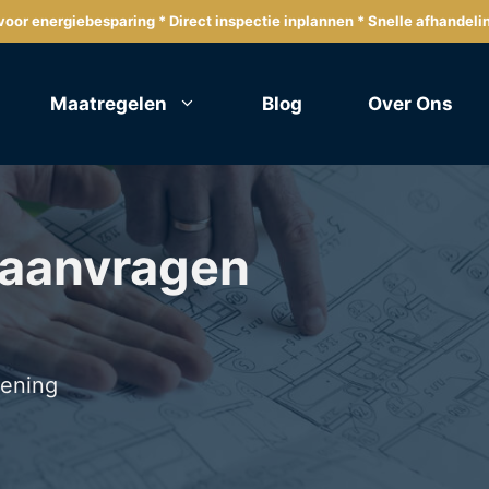
oor energiebesparing * Direct inspectie inplannen * Snelle afhandeli
Maatregelen
Blog
Over Ons
 aanvragen
lening