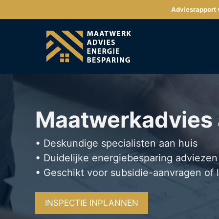
Ga
Adviesrapport v
naar
de
inhoud
Maatwerkadvies
• Deskundige specialisten aan huis
• Duidelijke energiebesparing adviezen
• Geschikt voor subsidie-aanvragen of 
INSPECTIE INPLANNEN