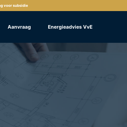
ng voor subsidie
Aanvraag
Energieadvies VvE