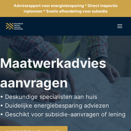
Ga
Adviesrapport voor energiebesparing * Direct inspectie
naar
inplannen * Snelle afhandeling voor subsidie
de
inhoud
Me
Maatwerkadvies
aanvragen
• Deskundige specialisten aan huis
• Duidelijke energiebesparing adviezen
• Geschikt voor subsidie-aanvragen of lening