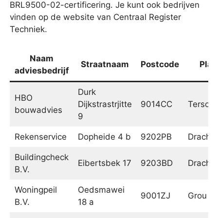
BRL9500-02-certificering. Je kunt ook bedrijven
vinden op de website van Centraal Register
Techniek.
Naam
Straatnaam
Postcode
Plaa
adviesbedrijf
Durk
HBO
Dijkstrastrjitte
9014CC
Tersoal
bouwadvies
9
Rekenservice
Dopheide 4 b
9202PB
Dracht
Buildingcheck
Eibertsbek 17
9203BD
Dracht
B.V.
Woningpeil
Oedsmawei
9001ZJ
Grou
B.V.
18 a