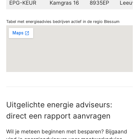
EPG-KEUR
Kamgras 16
8935EP
Leeuwa
Tabel met energieadvies bedrijven actief in de regio Blessum
Uitgelichte energie adviseurs:
direct een rapport aanvragen
Wil je meteen beginnen met besparen? Bijgaand