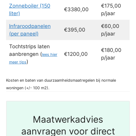
Zonneboiler (150
€175,00
€3380,00
liter)
p/jaar
Infraroodpanelen
€60,00
€395,00
(per paneel)
p/jaar
Tochtstrips laten
€180,00
aanbrengen (
€1200,00
lees hier
p/jaar
)
meer tips
Kosten en baten van duurzaamheidsmaatregelen bij normale
woningen (+/- 100 m2).
Maatwerkadvies
aanvragen voor direct