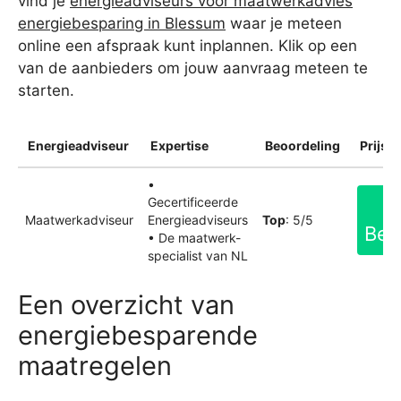
vind je
energieadviseurs voor maatwerkadvies
energiebesparing in Blessum
waar je meteen
online een afspraak kunt inplannen. Klik op een
van de aanbieders om jouw aanvraag meteen te
starten.
Energieadviseur
Expertise
Beoordeling
Prijsin
•
Gecertificeerde
Maatwerkadviseur
Energieadviseurs
Top
: 5/5
Bek
• De maatwerk-
specialist van NL
Een overzicht van
energiebesparende
maatregelen