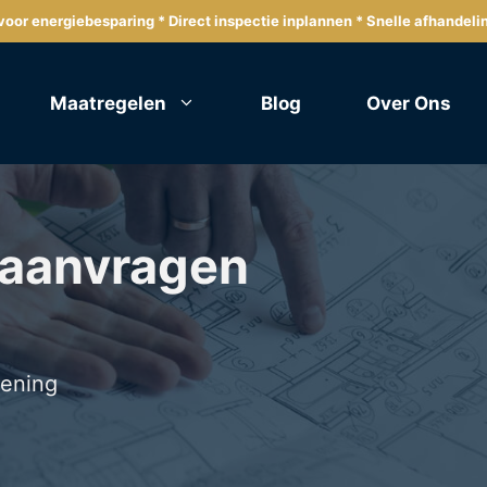
oor energiebesparing * Direct inspectie inplannen * Snelle afhandeli
Maatregelen
Blog
Over Ons
 aanvragen
lening