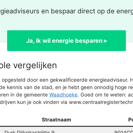
gieadviseurs en bespaar direct op de ener
Ja, ik wil energie besparen ▸
le vergelijken
opgesteld door een gekwalificeerde energieadviseur. He
de kennis van de stad, en je hebt geen onnodig hoge rei
teren in de gemeente
Waadhoeke
. Goed om te weten: ad
rijven kun je ook vinden via www.centraalregistertechni
Straatnaam
P
Durk Dijkstrastrjitte 9
9014C