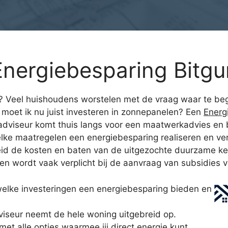
nergiebesparing Bitg
g? Veel huishoudens worstelen met de vraag waar te begi
 moet ik nu juist investeren in zonnepanelen? Een
Energ
adviseur komt thuis langs voor een maatwerkadvies en 
lke maatregelen een energiebesparing realiseren en ver
breid de kosten en baten van de uitgezochte duurzame k
s en wordt vaak verplicht bij de aanvraag van subsidie
welke investeringen een energiebesparing bieden en
iseur neemt de hele woning uitgebreid op.
t alle opties waarmee jij direct energie kunt