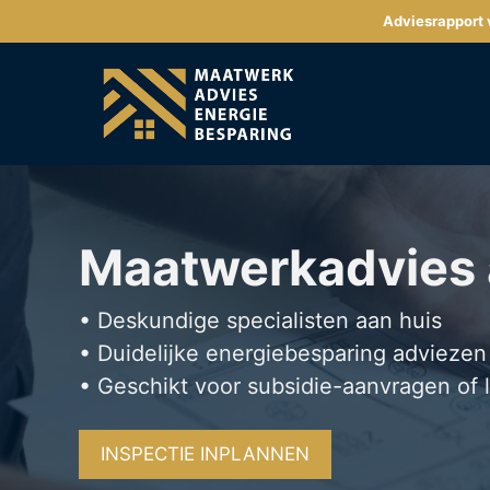
Ga
Adviesrapport v
naar
de
inhoud
Maatwerkadvies
• Deskundige specialisten aan huis
• Duidelijke energiebesparing adviezen
• Geschikt voor subsidie-aanvragen of 
INSPECTIE INPLANNEN