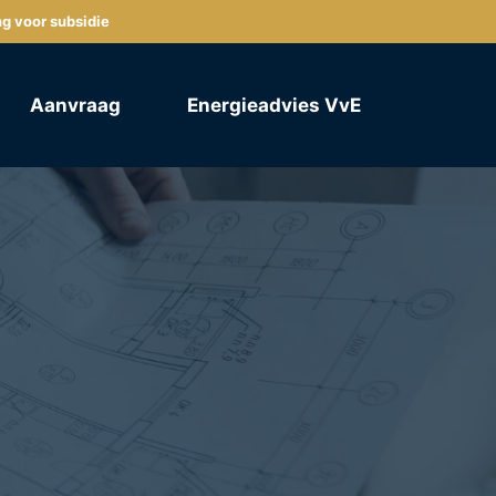
ng voor subsidie
Aanvraag
Energieadvies VvE