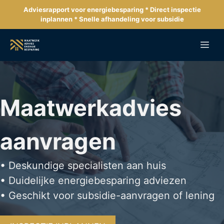
Ga
Adviesrapport voor energiebesparing * Direct inspectie
naar
inplannen * Snelle afhandeling voor subsidie
de
inhoud
Me
Maatwerkadvies
aanvragen
• Deskundige specialisten aan huis
• Duidelijke energiebesparing adviezen
• Geschikt voor subsidie-aanvragen of lening