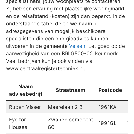
specialist nabij jouw woonplaats te contacteren.
Zij hebben ervaring met plaatselijke woningmarkt,
en de reisafstand (kosten) zijn dan beperkt. In de
onderstaande tabel delen we naam +
adresgegevens van mogelijk beschikbare
specialisten die een energieadvies kunnen
uitvoeren in de gemeente
Velsen
. Let goed op de
aanwezigheid van een BRL9500-02-keurmerk.
Veel bedrijven kun je ook vinden via
www.centraalregistertechniek.nl.
Naam
Straatnaam
Postcode
adviesbedrijf
Ruben Visser
Maerelaan 2 B
1961KA
He
Eye for
Zwanebloembocht
1991GL
Ve
Houses
60