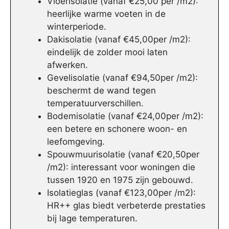
Vloerisolatie (vanaf €25,00 per /m2):
heerlijke warme voeten in de
winterperiode.
Dakisolatie (vanaf €45,00per /m2):
eindelijk de zolder mooi laten
afwerken.
Gevelisolatie (vanaf €94,50per /m2):
beschermt de wand tegen
temperatuurverschillen.
Bodemisolatie (vanaf €24,00per /m2):
een betere en schonere woon- en
leefomgeving.
Spouwmuurisolatie (vanaf €20,50per
/m2): interessant voor woningen die
tussen 1920 en 1975 zijn gebouwd.
Isolatieglas (vanaf €123,00per /m2):
HR++ glas biedt verbeterde prestaties
bij lage temperaturen.