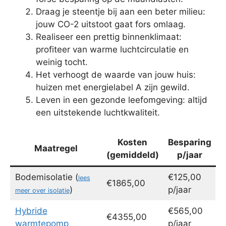
Draag je steentje bij aan een beter milieu:
jouw CO-2 uitstoot gaat fors omlaag.
Realiseer een prettig binnenklimaat:
profiteer van warme luchtcirculatie en
weinig tocht.
Het verhoogt de waarde van jouw huis:
huizen met energielabel A zijn gewild.
Leven in een gezonde leefomgeving: altijd
een uitstekende luchtkwaliteit.
Kosten
Besparing
Maatregel
(gemiddeld)
p/jaar
Bodemisolatie (
€125,00
lees
€1865,00
)
p/jaar
meer over isolatie
Hybride
€565,00
€4355,00
warmtepomp
p/jaar