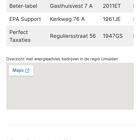
Beter-label
Gasthuisvest 7 A
2011ET
Ha
EPA Support
Kerkweg 76 A
1961JE
He
Perfect
Reguliersstraat 56
1947GS
Be
Taxaties
Overzicht met energieadvies bedrijven in de regio IJmuiden