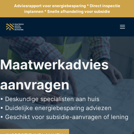
Ga
Adviesrapport voor energiebesparing * Direct inspectie
naar
inplannen * Snelle afhandeling voor subsidie
de
inhoud
Me
Maatwerkadvies
aanvragen
• Deskundige specialisten aan huis
• Duidelijke energiebesparing adviezen
• Geschikt voor subsidie-aanvragen of lening