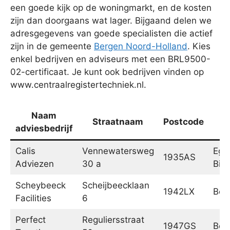
een goede kijk op de woningmarkt, en de kosten
zijn dan doorgaans wat lager. Bijgaand delen we
adresgegevens van goede specialisten die actief
zijn in de gemeente
Bergen Noord-Holland
. Kies
enkel bedrijven en adviseurs met een BRL9500-
02-certificaat. Je kunt ook bedrijven vinden op
www.centraalregistertechniek.nl.
Naam
Straatnaam
Postcode
Pl
adviesbedrijf
Calis
Vennewatersweg
Egm
1935AS
Adviezen
30 a
Bin
Scheybeeck
Scheijbeecklaan
1942LX
Bev
Facilities
6
Perfect
Reguliersstraat
1947GS
Bev