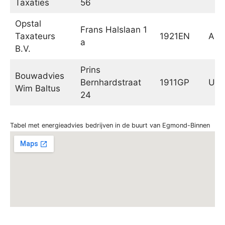
Taxaties
56
Opstal
Frans Halslaan 1
Taxateurs
1921EN
Ake
a
B.V.
Prins
Bouwadvies
Bernhardstraat
1911GP
Uit
Wim Baltus
24
Tabel met energieadvies bedrijven in de buurt van Egmond-Binnen