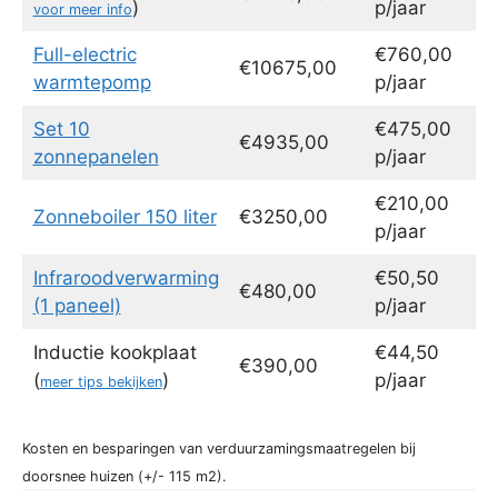
)
p/jaar
voor meer info
Full-electric
€760,00
€10675,00
warmtepomp
p/jaar
Set 10
€475,00
€4935,00
zonnepanelen
p/jaar
€210,00
Zonneboiler 150 liter
€3250,00
p/jaar
Infraroodverwarming
€50,50
€480,00
(1 paneel)
p/jaar
Inductie kookplaat
€44,50
€390,00
(
)
p/jaar
meer tips bekijken
Kosten en besparingen van verduurzamingsmaatregelen bij
doorsnee huizen (+/- 115 m2).