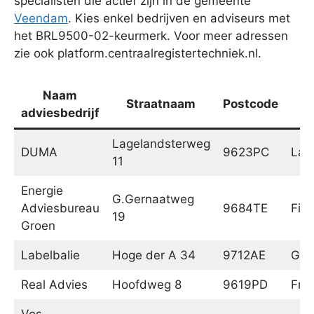
specialisten die actief zijn in de gemeente
Veendam
. Kies enkel bedrijven en adviseurs met
het BRL9500-02-keurmerk. Voor meer adressen
zie ook platform.centraalregistertechniek.nl.
Naam
Straatnaam
Postcode
adviesbedrijf
Lagelandsterweg
DUMA
9623PC
Lag
11
Energie
G.Gernaatweg
Adviesbureau
9684TE
Fin
19
Groen
Labelbalie
Hoge der A 34
9712AE
Gro
Real Advies
Hoofdweg 8
9619PD
Fro
Vos