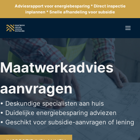
Ga
Adviesrapport voor energiebesparing * Direct inspectie
naar
inplannen * Snelle afhandeling voor subsidie
de
inhoud
Me
Maatwerkadvies
aanvragen
• Deskundige specialisten aan huis
• Duidelijke energiebesparing adviezen
• Geschikt voor subsidie-aanvragen of lening