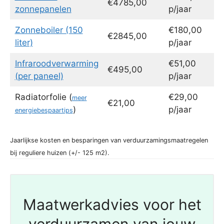
€4785,00
zonnepanelen
p/jaar
Zonneboiler (150
€180,00
€2845,00
liter)
p/jaar
Infraroodverwarming
€51,00
€495,00
(per paneel)
p/jaar
Radiatorfolie (
€29,00
meer
€21,00
)
p/jaar
energiebespaartips
Jaarlijkse kosten en besparingen van verduurzamingsmaatregelen
bij reguliere huizen (+/- 125 m2).
Maatwerkadvies voor het
verduurzamen van jouw