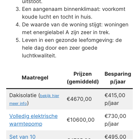
uitstoot.
Een aangenaam binnenklimaat: voorkomt
koude lucht en tocht in huis.
De waarde van de woning stijgt: woningen
met energielabel A zijn zeer in trek.
Leven in een gezonde leefomgeving: de
hele dag door een zeer goede
luchtkwaliteit.
Prijzen
Besparing
Maatregel
(gemiddeld)
p/jaar
Dakisolatie (
€415,00
bekijk hier
€4670,00
)
p/jaar
meer info
Volledig elektrische
€730,00
€10600,00
warmtepomp
p/jaar
Set van 10
€495,00