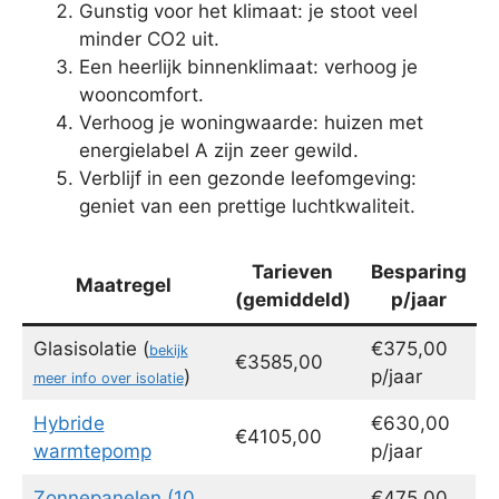
Gunstig voor het klimaat: je stoot veel
minder CO2 uit.
Een heerlijk binnenklimaat: verhoog je
wooncomfort.
Verhoog je woningwaarde: huizen met
energielabel A zijn zeer gewild.
Verblijf in een gezonde leefomgeving:
geniet van een prettige luchtkwaliteit.
Tarieven
Besparing
Maatregel
(gemiddeld)
p/jaar
Glasisolatie (
€375,00
bekijk
€3585,00
)
p/jaar
meer info over isolatie
Hybride
€630,00
€4105,00
warmtepomp
p/jaar
Zonnepanelen (10
€475,00