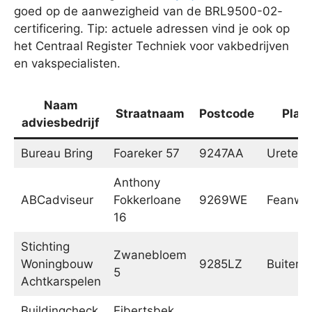
goed op de aanwezigheid van de BRL9500-02-
certificering. Tip: actuele adressen vind je ook op
het Centraal Register Techniek voor vakbedrijven
en vakspecialisten.
Naam
Straatnaam
Postcode
Plaa
adviesbedrijf
Bureau Bring
Foareker 57
9247AA
Ureterp
Anthony
ABCadviseur
Fokkerloane
9269WE
Feanwâ
16
Stichting
Zwanebloem
Woningbouw
9285LZ
Buitenp
5
Achtkarspelen
Buildingcheck
Eibertsbek