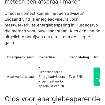
meteen een afspraak maken
Direct in contact komen met een adviseur?
Bijgaand vind je
energieadviseurs voor
maatwerkadvies energiebesparing in Hurdegaryp
die meteen voor jouw klaar staan. Kies een van de
uitgelichte bedrijven om direct aan de slag te
gaan.
Energieadviseur
Expertise
Beoordeling
Prijsin
•
Gecertificeerde
Maatwerkadviseur
Energieadviseurs
Top
: 5/5
Bek
• De maatwerk-
specialist van NL
Gids voor energiebesparende