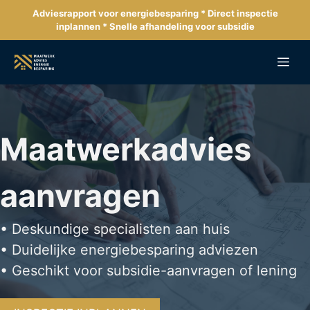
Ga
Adviesrapport voor energiebesparing * Direct inspectie
naar
inplannen * Snelle afhandeling voor subsidie
de
inhoud
Me
Maatwerkadvies
aanvragen
• Deskundige specialisten aan huis
• Duidelijke energiebesparing adviezen
• Geschikt voor subsidie-aanvragen of lening