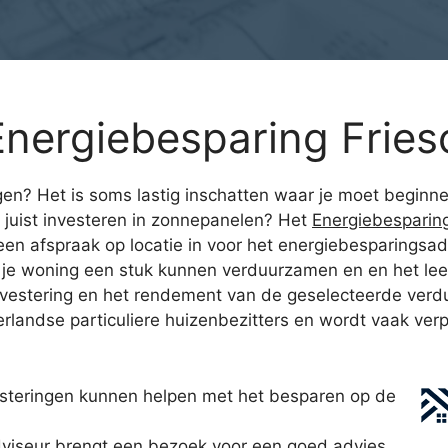
nergiebesparing Fries
en? Het is soms lastig inschatten waar je moet beginnen
juist investeren in zonnepanelen? Het
Energiebesparin
en afspraak op locatie in voor het energiebesparingsad
n je woning een stuk kunnen verduurzamen en en het leef
e investering en het rendement van de geselecteerde ve
andse particuliere huizenbezitters en wordt vaak verpl
steringen kunnen helpen met het besparen op de
iseur brengt een bezoek voor een goed advies.