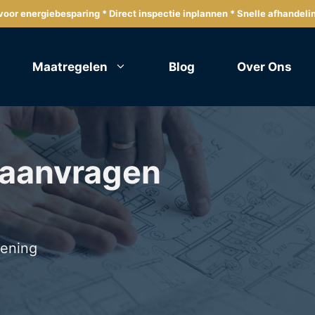
oor energiebesparing * Direct inspectie inplannen * Snelle afhandeli
Maatregelen
Blog
Over Ons
 aanvragen
lening