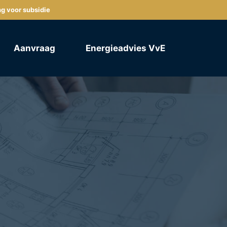
ng voor subsidie
Aanvraag
Energieadvies VvE