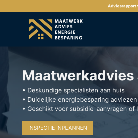
Ga
Adviesrapport v
naar
de
inhoud
Maatwerkadvies
• Deskundige specialisten aan huis
• Duidelijke energiebesparing adviezen
• Geschikt voor subsidie-aanvragen of 
INSPECTIE INPLANNEN