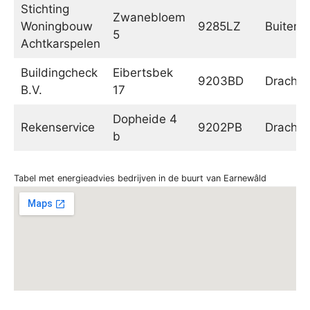
Stichting
Zwanebloem
Woningbouw
9285LZ
Buitenp
5
Achtkarspelen
Buildingcheck
Eibertsbek
9203BD
Drachte
B.V.
17
Dopheide 4
Rekenservice
9202PB
Drachte
b
Tabel met energieadvies bedrijven in de buurt van Earnewâld