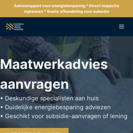
Ga
Adviesrapport voor energiebesparing * Direct inspectie
naar
inplannen * Snelle afhandeling voor subsidie
de
inhoud
Me
Maatwerkadvies
aanvragen
• Deskundige specialisten aan huis
• Duidelijke energiebesparing adviezen
• Geschikt voor subsidie-aanvragen of lening