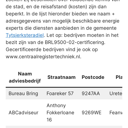
de stad, en de reisafstand (kosten) zijn dan
beperkt. In de lijst hieronder bieden we naam +
adresgegevens van mogelijk beschikbare energie
experts die diensten aanbieden in de gemeente
Tytsjerksteradiel
. Let op: bedrijven moeten in het
bezit zijn van de BRL9500-02-certificering.
Gecertificeerde bedrijven vind je ook op
www.centraalregistertechniek.nl.
Naam
Straatnaam
Postcode
Plaa
adviesbedrijf
Bureau Bring
Foareker 57
9247AA
Ureterp
Anthony
ABCadviseur
Fokkerloane
9269WE
Feanwâ
16