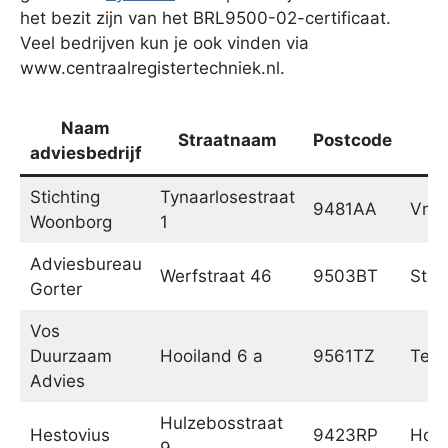
het bezit zijn van het BRL9500-02-certificaat.
Veel bedrijven kun je ook vinden via
www.centraalregistertechniek.nl.
Naam
Straatnaam
Postcode
P
adviesbedrijf
Stichting
Tynaarlosestraat
9481AA
Vrie
Woonborg
1
Adviesbureau
Werfstraat 46
9503BT
Stad
Gorter
Vos
Duurzaam
Hooiland 6 a
9561TZ
Ter 
Advies
Hulzebosstraat
Hestovius
9423RP
Hoog
9