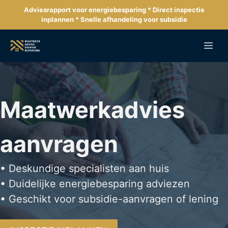
Ga
Adviesrapport voor energiebesparing * Direct inspectie
naar
inplannen * Snelle afhandeling voor subsidie
de
inhoud
Me
Maatwerkadvies
aanvragen
• Deskundige specialisten aan huis
• Duidelijke energiebesparing adviezen
• Geschikt voor subsidie-aanvragen of lening