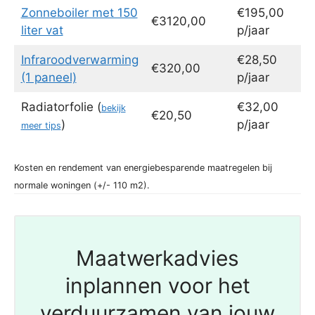
Zonneboiler met 150
€195,00
€3120,00
liter vat
p/jaar
Infraroodverwarming
€28,50
€320,00
(1 paneel)
p/jaar
Radiatorfolie (
€32,00
bekijk
€20,50
)
p/jaar
meer tips
Kosten en rendement van energiebesparende maatregelen bij
normale woningen (+/- 110 m2).
Maatwerkadvies
inplannen voor het
verduurzamen van jouw