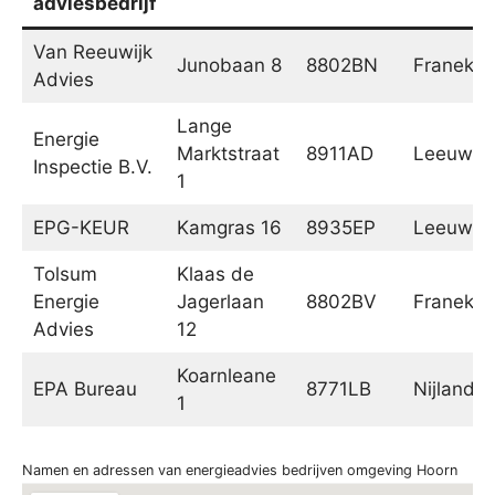
adviesbedrijf
Van Reeuwijk
Junobaan 8
8802BN
Franeker
Advies
Lange
Energie
Marktstraat
8911AD
Leeuwar
Inspectie B.V.
1
EPG-KEUR
Kamgras 16
8935EP
Leeuwar
Tolsum
Klaas de
Energie
Jagerlaan
8802BV
Franeker
Advies
12
Koarnleane
EPA Bureau
8771LB
Nijland
1
Namen en adressen van energieadvies bedrijven omgeving Hoorn