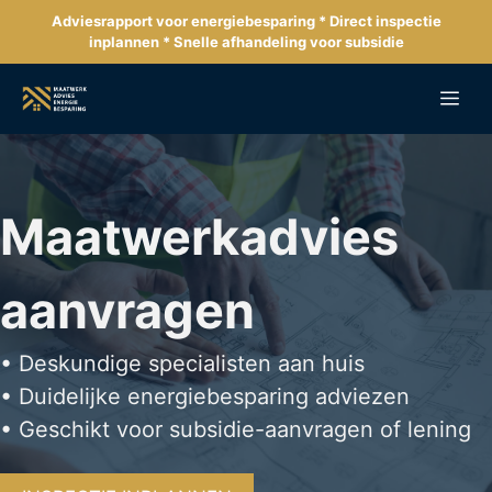
Ga
Adviesrapport voor energiebesparing * Direct inspectie
naar
inplannen * Snelle afhandeling voor subsidie
de
inhoud
Me
Maatwerkadvies
aanvragen
• Deskundige specialisten aan huis
• Duidelijke energiebesparing adviezen
• Geschikt voor subsidie-aanvragen of lening