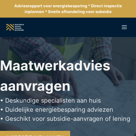
Ga
Adviesrapport voor energiebesparing * Direct inspectie
naar
inplannen * Snelle afhandeling voor subsidie
de
inhoud
Me
Maatwerkadvies
aanvragen
• Deskundige specialisten aan huis
• Duidelijke energiebesparing adviezen
• Geschikt voor subsidie-aanvragen of lening