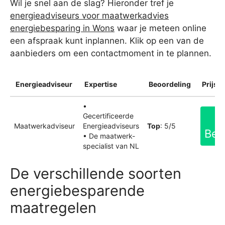
Wil je snel aan de slag? Hieronder tref je
energieadviseurs voor maatwerkadvies
energiebesparing in Wons
waar je meteen online
een afspraak kunt inplannen. Klik op een van de
aanbieders om een contactmoment in te plannen.
Energieadviseur
Expertise
Beoordeling
Prijsin
•
Gecertificeerde
Maatwerkadviseur
Energieadviseurs
Top
: 5/5
Bek
• De maatwerk-
specialist van NL
De verschillende soorten
energiebesparende
maatregelen