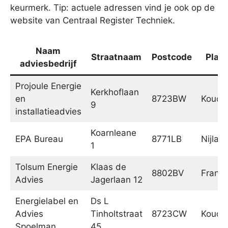
keurmerk. Tip: actuele adressen vind je ook op de
website van Centraal Register Techniek.
Naam
Straatnaam
Postcode
Plaat
adviesbedrijf
Projoule Energie
Kerkhoflaan
en
8723BW
Koud
9
installatieadvies
Koarnleane
EPA Bureau
8771LB
Nijlan
1
Tolsum Energie
Klaas de
8802BV
Franek
Advies
Jagerlaan 12
Energielabel en
Ds L
Advies
Tinholtstraat
8723CW
Koud
Spoelman
45