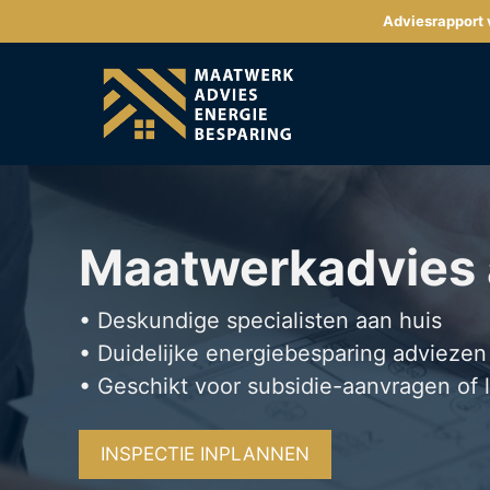
Ga
Adviesrapport v
naar
de
inhoud
Maatwerkadvies
• Deskundige specialisten aan huis
• Duidelijke energiebesparing adviezen
• Geschikt voor subsidie-aanvragen of 
INSPECTIE INPLANNEN