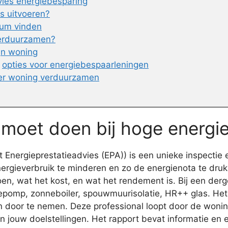
ies energiebesparing
es uitvoeren?
sum vinden
verduurzamen?
ijn woning
n
opties voor energiebespaarleningen
er woning verduurzamen
e moet doen bij hoge energi
Energieprestatieadvies (EPA)) is een unieke inspectie 
energieverbruik te minderen en zo de energienota te druk
en, wat het kost, en wat het rendement is. Bij een der
tepomp, zonneboiler, spouwmuurisolatie, HR++ glas. Het 
en door te nemen. Deze professional loopt door de woni
jouw doelstellingen. Het rapport bevat informatie en e