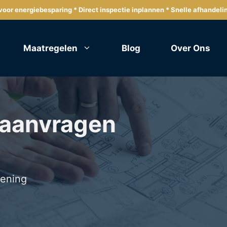
oor energiebesparing * Direct inspectie inplannen * Snelle afhandeli
Maatregelen
Blog
Over Ons
 aanvragen
lening