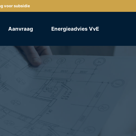
ng voor subsidie
Aanvraag
Energieadvies VvE