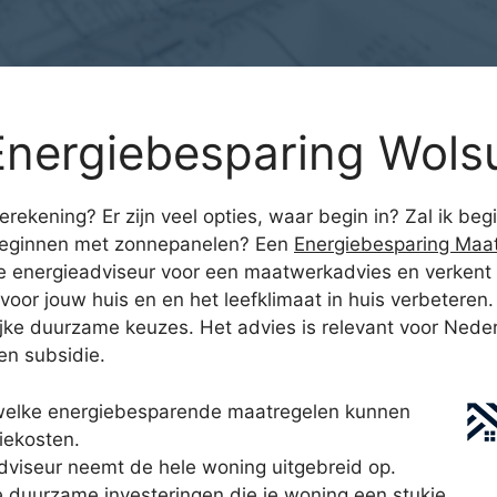
Energiebesparing Wol
erekening? Er zijn veel opties, waar begin in? Zal ik b
 beginnen met zonnepanelen? Een
Energiebesparing Maa
 energieadviseur voor een maatwerkadvies en verkent de
voor jouw huis en en het leefklimaat in huis verbeteren.
jke duurzame keuzes. Het advies is relevant voor Neder
en subsidie.
 welke energiebesparende maatregelen kunnen
iekosten.
viseur neemt de hele woning uitgebreid op.
lle duurzame investeringen die je woning een stukje