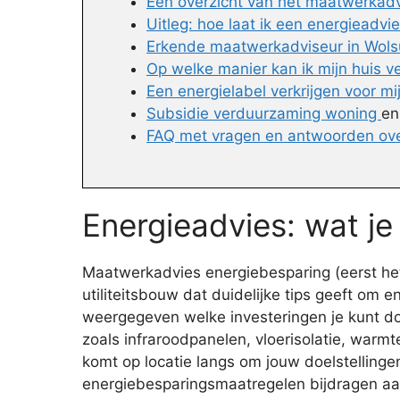
Een overzicht van het maatwerkadv
Uitleg: hoe laat ik een energieadvi
Erkende maatwerkadviseur in Wol
Op welke manier kan ik mijn huis 
Een energielabel verkrijgen voor m
Subsidie verduurzaming woning
e
FAQ met vragen en antwoorden ov
Energieadvies: wat j
Maatwerkadvies energiebesparing (eerst het 
utiliteitsbouw dat duidelijke tips geeft om 
weergegeven welke investeringen je kunt do
zoals infraroodpanelen, vloerisolatie, warm
komt op locatie langs om jouw doelstelling
energiebesparingsmaatregelen bijdragen aan 