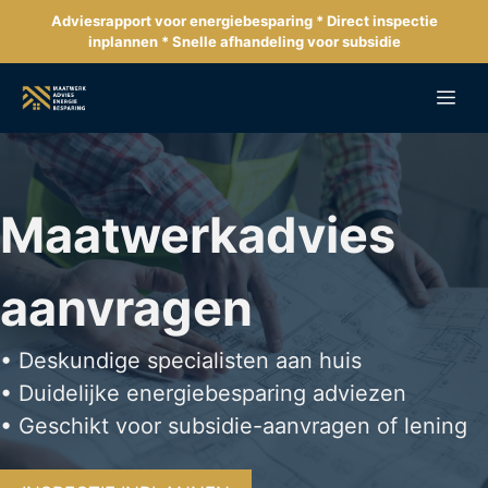
Ga
Adviesrapport voor energiebesparing * Direct inspectie
naar
inplannen * Snelle afhandeling voor subsidie
de
inhoud
Me
Maatwerkadvies
aanvragen
• Deskundige specialisten aan huis
• Duidelijke energiebesparing adviezen
• Geschikt voor subsidie-aanvragen of lening