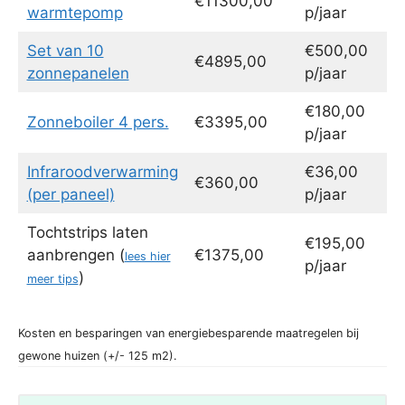
€11300,00
warmtepomp
p/jaar
Set van 10
€500,00
€4895,00
zonnepanelen
p/jaar
€180,00
Zonneboiler 4 pers.
€3395,00
p/jaar
Infraroodverwarming
€36,00
€360,00
(per paneel)
p/jaar
Tochtstrips laten
€195,00
aanbrengen (
€1375,00
lees hier
p/jaar
)
meer tips
Kosten en besparingen van energiebesparende maatregelen bij
gewone huizen (+/- 125 m2).