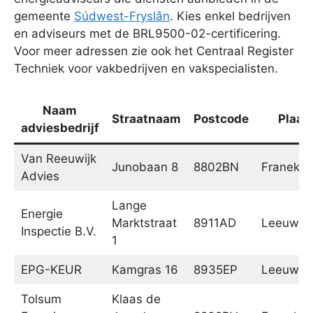
gemeente
Súdwest-Fryslân
. Kies enkel bedrijven
en adviseurs met de BRL9500-02-certificering.
Voor meer adressen zie ook het Centraal Register
Techniek voor vakbedrijven en vakspecialisten.
Naam
Straatnaam
Postcode
Plaat
adviesbedrijf
Van Reeuwijk
Junobaan 8
8802BN
Franeker
Advies
Lange
Energie
Marktstraat
8911AD
Leeuwar
Inspectie B.V.
1
EPG-KEUR
Kamgras 16
8935EP
Leeuwar
Tolsum
Klaas de