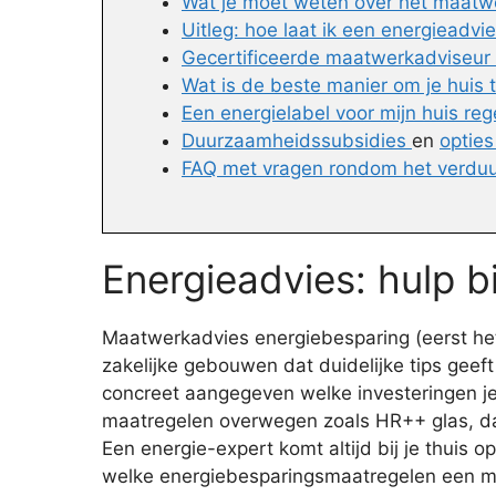
Wat je moet weten over het maatw
Uitleg: hoe laat ik een energieadvi
Gecertificeerde maatwerkadviseur i
Wat is de beste manier om je huis
Een energielabel voor mijn huis reg
Duurzaamheidssubsidies
en
opties
FAQ met vragen rondom het verdu
Energieadvies: hulp b
Maatwerkadvies energiebesparing (eerst het 
zakelijke gebouwen dat duidelijke tips geef
concreet aangegeven welke investeringen je k
maatregelen overwegen zoals HR++ glas, daki
Een energie-expert komt altijd bij je thuis
welke energiebesparingsmaatregelen een mee