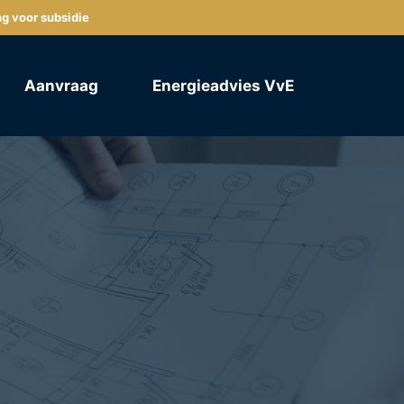
ng voor subsidie
Aanvraag
Energieadvies VvE