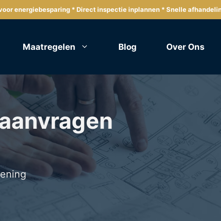
oor energiebesparing * Direct inspectie inplannen * Snelle afhandeli
Maatregelen
Blog
Over Ons
 aanvragen
lening