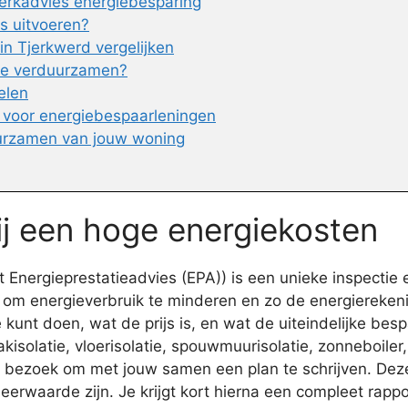
erkadvies energiebesparing
es uitvoeren?
n Tjerkwerd vergelijken
 te verduurzamen?
elen
 voor energiebespaarleningen
urzamen van jouw woning
ij een hoge energiekosten
Energieprestatieadvies (EPA)) is een unieke inspectie 
t om energieverbruik te minderen en zo de energierekeni
unt doen, wat de prijs is, en wat de uiteindelijke bespa
solatie, vloerisolatie, spouwmuurisolatie, zonneboiler, 
 op bezoek om met jouw samen een plan te schrijven. De
rwaarde zijn. Je krijgt kort hierna een compleet rapp