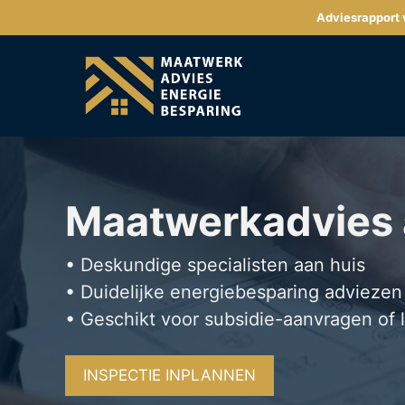
Ga
Adviesrapport v
naar
de
inhoud
Maatwerkadvies
• Deskundige specialisten aan huis
• Duidelijke energiebesparing adviezen
• Geschikt voor subsidie-aanvragen of 
INSPECTIE INPLANNEN