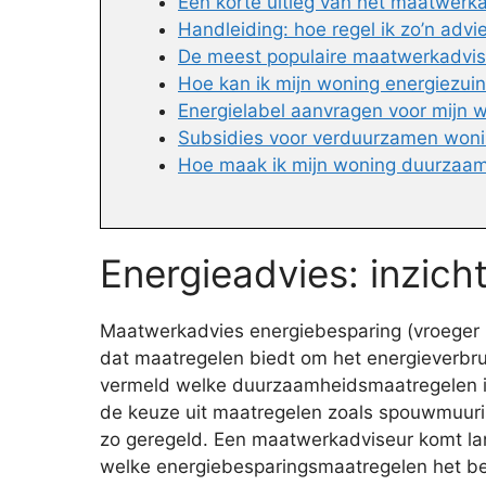
Een korte uitleg van het maatwerk
Handleiding: hoe regel ik zo’n advi
De meest populaire maatwerkadvis
Hoe kan ik mijn woning energiezui
Energielabel aanvragen voor mijn 
Subsidies voor verduurzamen won
Hoe maak ik mijn woning duurzaam
Energieadvies: inzich
Maatwerkadvies energiebesparing (vroeger E
dat maatregelen biedt om het energieverbr
vermeld welke duurzaamheidsmaatregelen inte
de keuze uit maatregelen zoals spouwmuuriso
zo geregeld. Een maatwerkadviseur komt lan
welke energiebesparingsmaatregelen het bes