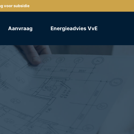
ng voor subsidie
Aanvraag
Energieadvies VvE