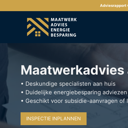
Ga
Adviesrapport v
naar
de
inhoud
Maatwerkadvies
• Deskundige specialisten aan huis
• Duidelijke energiebesparing adviezen
• Geschikt voor subsidie-aanvragen of 
INSPECTIE INPLANNEN