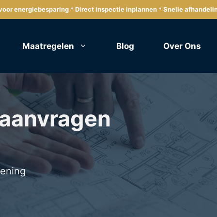
oor energiebesparing * Direct inspectie inplannen * Snelle afhandeli
Maatregelen
Blog
Over Ons
 aanvragen
lening