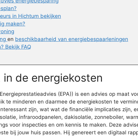
advies energiebesparing
esplan?
eurs in Hichtum bekijken
nig maken?
woning
ing
en
beschikbaarheid van energiebespaarleningen
? Bekijk FAQ
t in de energiekosten
nergieprestatieadvies (EPA)) is een advies op maat vo
uik te minderen en daarmee de energiekosten te vermin
ressant zijn, wat wat de financiële implicaties zijn, en
latie, infraroodpanelen, dakisolatie, zonneboiler, warm
gs voor inspecties en om kennis te maken. Deze advis
te bij jouw huis passen. Hij genereert een digitaal ra