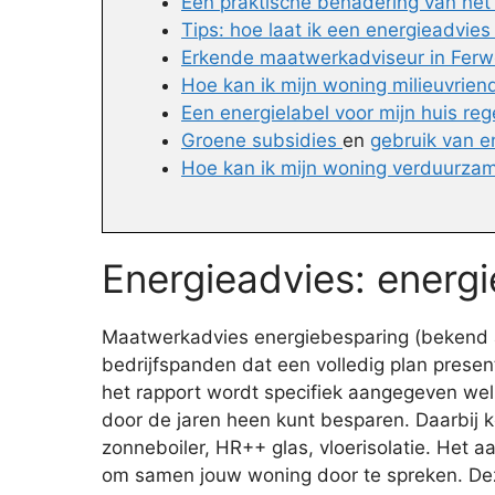
Een praktische benadering van he
Tips: hoe laat ik een energieadvies
Erkende maatwerkadviseur in Ferwo
Hoe kan ik mijn woning milieuvrien
Een energielabel voor mijn huis reg
Groene subsidies
en
gebruik van e
Hoe kan ik mijn woning verduurzam
Energieadvies: energ
Maatwerkadvies energiebesparing (bekend al
bedrijfspanden dat een volledig plan prese
het rapport wordt specifiek aangegeven welk
door de jaren heen kunt besparen. Daarbij 
zonneboiler, HR++ glas, vloerisolatie. Het a
om samen jouw woning door te spreken. Deze