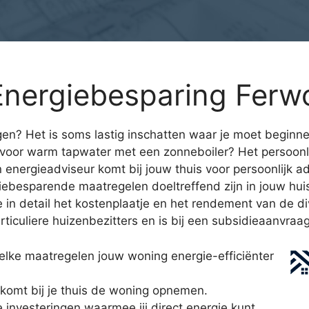
Energiebesparing Ferw
gen? Het is soms lastig inschatten waar je moet beginne
voor warm tapwater met een zonneboiler? Het persoonl
n energieadviseur komt bij jouw thuis voor persoonlijk 
giebesparende maatregelen doeltreffend zijn in jouw hu
je in detail het kostenplaatje en het rendement van de d
ticuliere huizenbezitters en is bij een subsidieaanvraag
lke maatregelen jouw woning energie-efficiënter
komt bij je thuis de woning opnemen.
e investeringen waarmee jij direct energie kunt