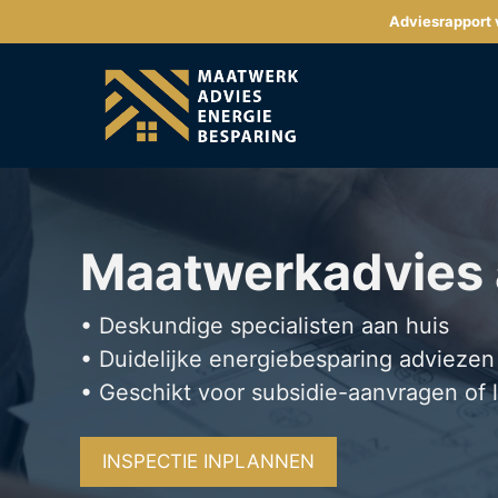
Ga
Adviesrapport v
naar
de
inhoud
Maatwerkadvies
• Deskundige specialisten aan huis
• Duidelijke energiebesparing adviezen
• Geschikt voor subsidie-aanvragen of 
INSPECTIE INPLANNEN