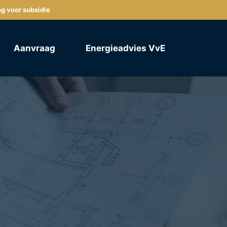
ng voor subsidie
Aanvraag
Energieadvies VvE