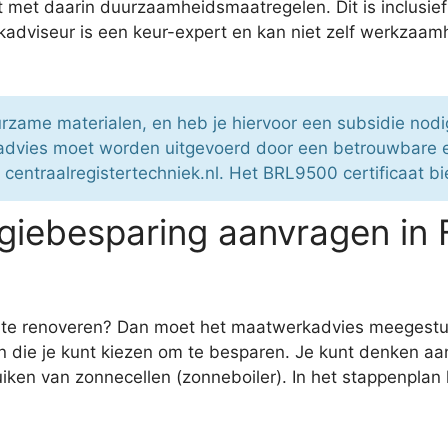
port met daarin duurzaamheidsmaatregelen. Dit is inclus
viseur is een keur-expert en kan niet zelf werkzaamhe
urzame materialen, en heb je hiervoor een subsidie nod
 advies moet worden uitgevoerd door een betrouwbare e
m centraalregistertechniek.nl. Het BRL9500 certificaat b
giebesparing aanvragen in
g te renoveren? Dan moet het maatwerkadvies meegestuu
 die je kunt kiezen om te besparen. Je kunt denken aa
iken van zonnecellen (zonneboiler). In het stappenplan