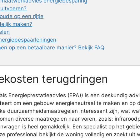
t maatwerkadvies energiebesparing
 uitvoeren?
ude op een rijtje
delijk maken?
elen
nergiebespaarleningen
en op een betaalbare manier? Bekijk FAQ
iekosten terugdringen
s Energieprestatieadvies (EPA)) is een deskundig advi
nteert om een gebouw energieneutraal te maken en op di
e duurzaamheidsmaatregelen interessant zijn, wat wat de
komen diverse maatregelen naar voren, zoals: infraroo
anvragen is heel gemakkelijk. Een specialist op het geb
 professional bekijkt de woning volledig en zoekt uit