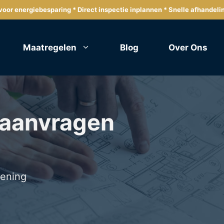
oor energiebesparing * Direct inspectie inplannen * Snelle afhandeli
Maatregelen
Blog
Over Ons
 aanvragen
lening